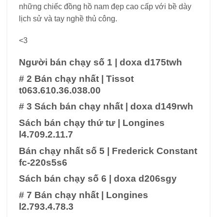
những chiếc đồng hồ nam đẹp cao cấp với bề dày
lịch sử và tay nghề thủ công.
<3
Người bán chạy số 1
|
doxa d175twh
# 2 Bán chạy nhất
|
Tissot
t063.610.36.038.00
# 3 Sách bán chạy nhất
|
doxa d149rwh
Sách bán chạy thứ tư
|
Longines
l4.709.2.11.7
Bán chạy nhất số 5
|
Frederick Constant
fc-220s5s6
Sách bán chạy số 6
|
doxa d206sgy
# 7 Bán chạy nhất
|
Longines
l2.793.4.78.3