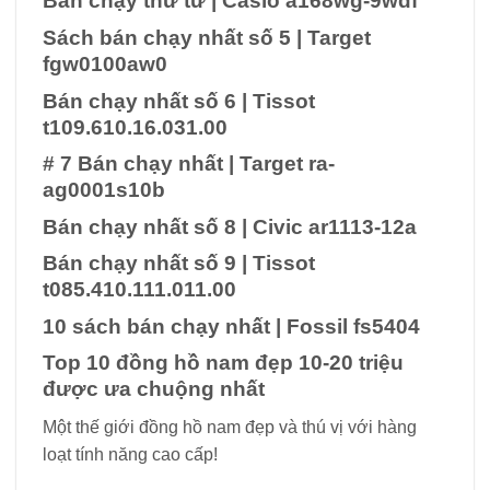
Bán chạy thứ tư
|
Casio a168wg-9wdf
Sách bán chạy nhất số 5
|
Target
fgw0100aw0
Bán chạy nhất số 6
|
Tissot
t109.610.16.031.00
# 7 Bán chạy nhất
|
Target ra-
ag0001s10b
Bán chạy nhất số 8
|
Civic ar1113-12a
Bán chạy nhất số 9
|
Tissot
t085.410.111.011.00
10 sách bán chạy nhất
|
Fossil fs5404
Top 10 đồng hồ nam đẹp 10-20 triệu
được ưa chuộng nhất
Một thế giới đồng hồ nam đẹp và thú vị với hàng
loạt tính năng cao cấp!