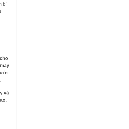
n bí
u
 cho
 may
dưới
.
y và
ao,