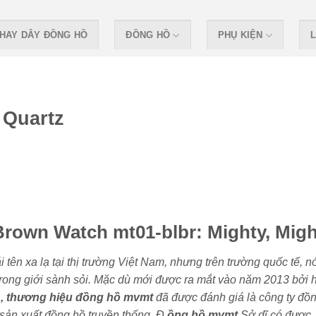
HAY DÂY ĐỒNG HỒ
ĐỒNG HỒ
PHỤ KIỆN
L
Quartz
Brown Watch mt01-blbr: Mighty, Migh
i tên xa lạ tại thị trường Việt Nam, nhưng trên trường quốc tế, n
trong giới sành sỏi. Mặc dù mới được ra mắt vào năm 2013 bởi 
i
, thương hiệu đồng hồ mvmt
đã được đánh giá là công ty đồ
c sản xuất đồng hồ truyền thống. Đ
ồng hồ mvmt
Sở dĩ có được