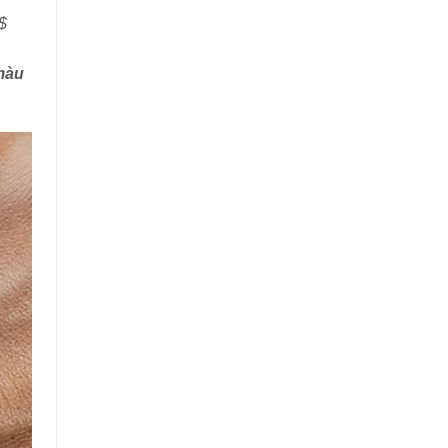
$
màu