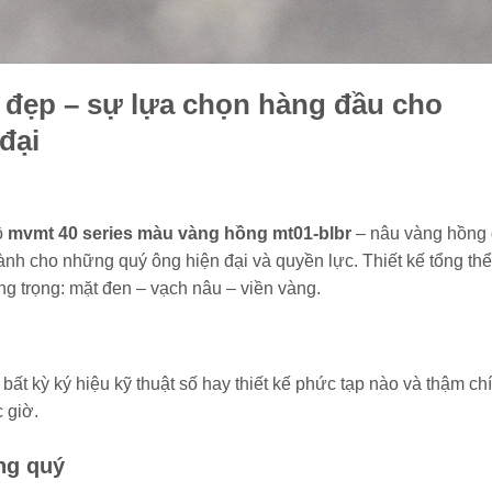
à đẹp – sự lựa chọn hàng đầu cho
đại
ồ
mvmt 40 series màu vàng hồng mt01-blbr
– nâu vàng hồng
nh cho những quý ông hiện đại và quyền lực. Thiết kế tổng th
ng trọng: mặt đen – vạch nâu – viền vàng.
 bất kỳ ký hiệu kỹ thuật số hay thiết kế phức tạp nào và thậm chí
 giờ.
ng quý