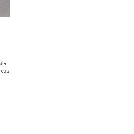
 đều
ể của