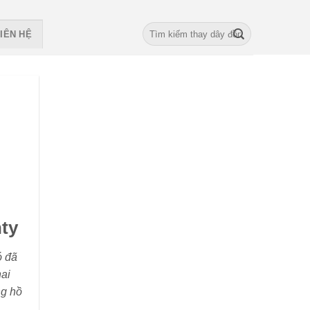
Search
IÊN HỆ
for:
ty
ó đã
hai
ng hồ