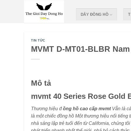
Skip
to
DÂY ĐỒNG HỒ
T
content
TIN TỨC
MVMT D-MT01-BLBR Nam 
Mô tả
mvmt 40 Series Rose Gold 
Thương hiệu đ
ồng hồ cao cấp mvmt
Vẫn là cá
là một chiếc đồng hồ Một thương hiệu nổi tiếng 
nhà sáng lập trẻ tuổi đến từ California, chúng tô
phát triển nhanh nhất thế giới, phá bỏ cách thứ