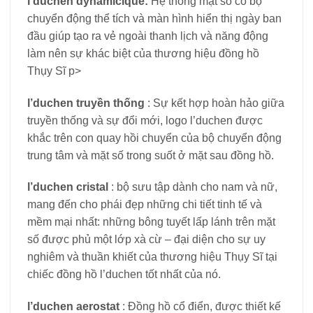
l’duchen dynamicique:
Hệ thống mặt số có bộ
chuyển động thể tích và màn hình hiển thị ngày ban
đầu giúp tạo ra vẻ ngoài thanh lịch và năng động
làm nên sự khác biệt của thương hiệu đồng hồ
Thụy Sĩ p>
l’duchen truyền thống
: Sự kết hợp hoàn hảo giữa
truyền thống và sự đổi mới, logo l’duchen được
khắc trên con quay hồi chuyển của bộ chuyển động
trung tâm và mặt số trong suốt ở mặt sau đồng hồ.
l’duchen cristal
: bộ sưu tập dành cho nam và nữ,
mang đến cho phái đẹp những chi tiết tinh tế và
mềm mại nhất: những bông tuyết lấp lánh trên mặt
số được phủ một lớp xà cừ – đại diện cho sự uy
nghiêm và thuần khiết của thương hiệu Thụy Sĩ tại
chiếc đồng hồ l’duchen tốt nhất của nó.
l’duchen aerostat
: Đồng hồ cổ điển, được thiết kế