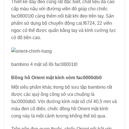
Thiết kế dây đeo cũng rất đặc biệt, chất liệu da cao
cấp màu nâu với đường viền đỏ giúp cho chiếc
fac08001t0 càng thêm nổi bật khi đeo trên tay. Sản
phẩm sử dụng bộ chuyển động cal.f6724, 22 viên
ngọc có thể được quấn bằng tay và kính cường lực
có độ bền cao.
bambino 4 mặt số lồi fac08001t0
Đồng hồ Orient mặt kính vòm fac0000db0
Một siêu phẩm khác trong bộ sưu tập bambino rất
được các quý ông công sở ưa chuộng là
fac0000db0. Với đường kính mặt số chỉ 40,5 mm và
màu đen cổ điển, chiếc đồng hồ Orient mặt kính
cong này là một cảnh tượng không thể bỏ qua.
Trên nền đen quen thuộc, chiếc Orient nổi bật với