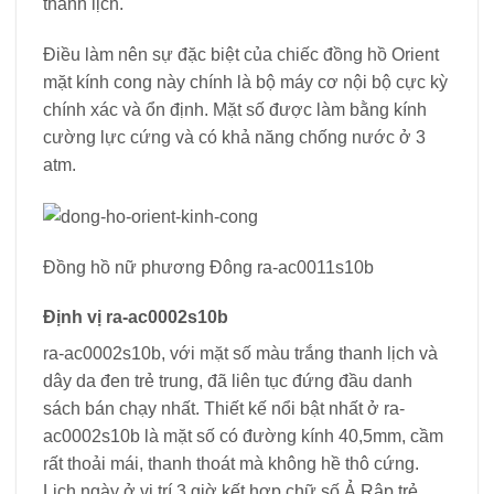
thanh lịch.
Điều làm nên sự đặc biệt của chiếc đồng hồ Orient
mặt kính cong này chính là bộ máy cơ nội bộ cực kỳ
chính xác và ổn định. Mặt số được làm bằng kính
cường lực cứng và có khả năng chống nước ở 3
atm.
Đồng hồ nữ phương Đông ra-ac0011s10b
Định vị ra-ac0002s10b
ra-ac0002s10b, với mặt số màu trắng thanh lịch và
dây da đen trẻ trung, đã liên tục đứng đầu danh
sách bán chạy nhất. Thiết kế nổi bật nhất ở ra-
ac0002s10b là mặt số có đường kính 40,5mm, cầm
rất thoải mái, thanh thoát mà không hề thô cứng.
Lịch ngày ở vị trí 3 giờ kết hợp chữ số Ả Rập trẻ