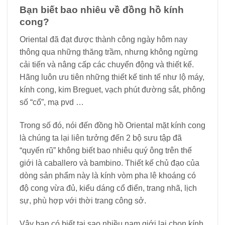
Bạn biết bao nhiêu về đồng hồ kính
cong?
Oriental đã đạt được thành công ngày hôm nay
thông qua những thăng trầm, nhưng không ngừng
cải tiến và nâng cấp các chuyển động và thiết kế.
Hãng luôn ưu tiên những thiết kế tinh tế như lộ máy,
kính cong, kim Breguet, vạch phút đường sắt, phông
số “cổ”, mạ pvd …
Trong số đó, nói đến đồng hồ Oriental mặt kính cong
là chúng ta lại liên tưởng đến 2 bộ sưu tập đã
“quyến rũ” không biết bao nhiêu quý ông trên thế
giới là caballero và bambino. Thiết kế chủ đạo của
dòng sản phẩm này là kính vòm pha lê khoáng có
độ cong vừa đủ, kiểu dáng cổ điển, trang nhã, lịch
sự, phù hợp với thời trang công sở.
Vậy bạn có biết tại sao nhiều nam giới lại chọn kính