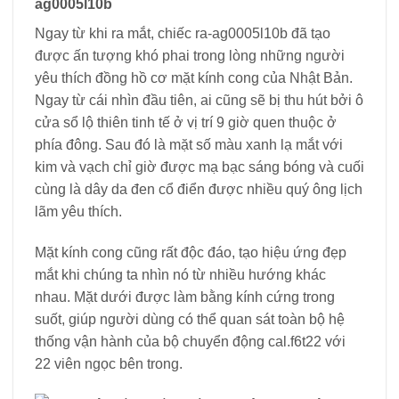
ag0005l10b
Ngay từ khi ra mắt, chiếc ra-ag0005l10b đã tạo
được ấn tượng khó phai trong lòng những người
yêu thích đồng hồ cơ mặt kính cong của Nhật Bản.
Ngay từ cái nhìn đầu tiên, ai cũng sẽ bị thu hút bởi ô
cửa sổ lộ thiên tinh tế ở vị trí 9 giờ quen thuộc ở
phía đông. Sau đó là mặt số màu xanh lạ mắt với
kim và vạch chỉ giờ được mạ bạc sáng bóng và cuối
cùng là dây da đen cổ điển được nhiều quý ông lịch
lãm yêu thích.
Mặt kính cong cũng rất độc đáo, tạo hiệu ứng đẹp
mắt khi chúng ta nhìn nó từ nhiều hướng khác
nhau. Mặt dưới được làm bằng kính cứng trong
suốt, giúp người dùng có thể quan sát toàn bộ hệ
thống vận hành của bộ chuyển động cal.f6t22 với
22 viên ngọc bên trong.