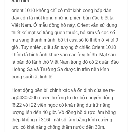
đặc biệt
orient 1010 không chỉ có mặt kính cong hấp dẫn,
đây còn là một trong những phiên bản đặc biệt tại
Việt Nam. Ở mẫu đồng hồ này, Orient vẫn sử dụng
thiết kế mặt số trắng quen thuộc, bộ kim và cọc số
mạ vàng thanh mảnh, bố trí cửa sổ lộ thiên ở vị trí 9
giờ. Tuy nhiên, điều ấn tượng ở chiếc Orient 1010
chính là hình ảnh khue van cac ở vị trí 3h. Mặt sau
là bản đồ lãnh thổ Việt Nam trong đó có 2 quần đảo
Hoàng Sa và Trường Sa được in trên nền kính
trong suốt rất tinh tế.
Hoạt động bền bỉ, chính xác và ổn định của se ra-
ag0430s00b được hưởng lợi từ bộ chuyển động
f6t22 với 22 viên ngọc có khả năng dự trữ năng
lượng lên đến 40 giờ. Vỏ đồng hồ được làm bằng
thép không gỉ 316l, mặt số làm bằng kính cường
lực, có khả năng chống thấm nước đến 30m.