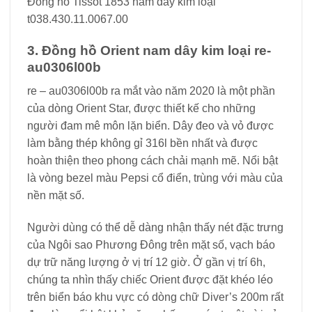
Đồng hồ Tissot 1853 nam dây kim loại
t038.430.11.0067.00
3. Đồng hồ Orient nam dây kim loại re-
au0306l00b
re – au0306l00b ra mắt vào năm 2020 là một phần
của dòng Orient Star, được thiết kế cho những
người đam mê môn lặn biển. Dây đeo và vỏ được
làm bằng thép không gỉ 316l bền nhất và được
hoàn thiện theo phong cách chải mạnh mẽ. Nổi bật
là vòng bezel màu Pepsi cổ điển, trùng với màu của
nền mặt số.
Người dùng có thể dễ dàng nhận thấy nét đặc trưng
của Ngôi sao Phương Đông trên mặt số, vạch báo
dự trữ năng lượng ở vị trí 12 giờ. Ở gần vị trí 6h,
chúng ta nhìn thấy chiếc Orient được đặt khéo léo
trên biển báo khu vực có dòng chữ Diver’s 200m rất