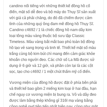
candino nổi tiếng với những thiết kế đồng hồ cổ
điển, mặt số dễ đeo và bộ máy do Thụy Sĩ sản xuất
với giá cả phải chăng, do đó đã chiếm được cảm
tình của những quý ông đam mê đồng hồ Thụy Sĩ.
Candino c4692 / 1 là chiếc đồng hồ nam dây kim
loại tông màu vàng thuộc bộ sưu tập Classic
Timeless. Màu vàng bắt mắt bao phủ toàn bộ đồng
hồ tạo vẻ sang trọng và tinh tế. Thiết kế mặt số màu
trắng cùng bộ kim bút chì mang đến cảm giác khỏe
khoắn cho người đeo. Các chữ số La Mã được sử
dụng ở 6 giờ và 12 giờ, và phần còn lại là các cột
sọc, tạo cho c4692 / 1 một chút thẩm mỹ cổ điển.
Vương miện của đồng hồ được đặt ở phía bên phải
và thiết kế bao gồm 2 miếng kim loại ở hai đầu, hạn
chế nguy cơ vương miện bị bung ra. Vỏ và dây đeo
được làm bằng thép không gỉ 316l mạ vàng bằng
công nghệ pvd tiên tiến nhất hiện nay, cũng như mặt