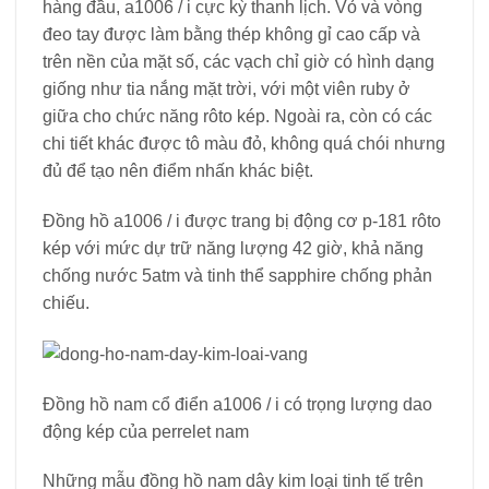
hàng đầu, a1006 / i cực kỳ thanh lịch. Vỏ và vòng
đeo tay được làm bằng thép không gỉ cao cấp và
trên nền của mặt số, các vạch chỉ giờ có hình dạng
giống như tia nắng mặt trời, với một viên ruby ​​ở
giữa cho chức năng rôto kép. Ngoài ra, còn có các
chi tiết khác được tô màu đỏ, không quá chói nhưng
đủ để tạo nên điểm nhấn khác biệt.
Đồng hồ a1006 / i được trang bị động cơ p-181 rôto
kép với mức dự trữ năng lượng 42 giờ, khả năng
chống nước 5atm và tinh thể sapphire chống phản
chiếu.
Đồng hồ nam cổ điển a1006 / i có trọng lượng dao
động kép của perrelet nam
Những mẫu đồng hồ nam dây kim loại tinh tế trên