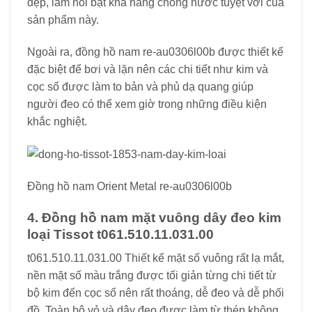
đẹp, làm nổi bật khả năng chống nước tuyệt vời của
sản phẩm này.
Ngoài ra, đồng hồ nam re-au0306l00b được thiết kế
đặc biệt để bơi và lặn nên các chi tiết như kim và
cọc số được làm to bản và phủ dạ quang giúp
người đeo có thể xem giờ trong những điều kiện
khắc nghiệt.
Đồng hồ nam Orient Metal re-au0306l00b
4. Đồng hồ nam mặt vuông dây đeo kim
loại Tissot t061.510.11.031.00
t061.510.11.031.00 Thiết kế mặt số vuông rất lạ mắt,
nền mặt số màu trắng được tối giản từng chi tiết từ
bộ kim đến cọc số nên rất thoáng, dễ đeo và dễ phối
đồ. Toàn bộ vỏ và dây đeo được làm từ thép không