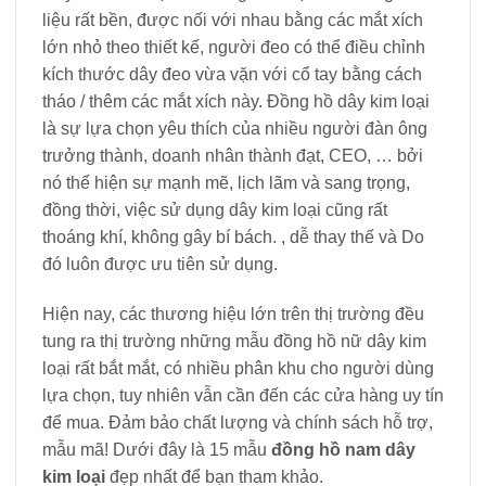
liệu rất bền, được nối với nhau bằng các mắt xích
lớn nhỏ theo thiết kế, người đeo có thể điều chỉnh
kích thước dây đeo vừa vặn với cổ tay bằng cách
tháo / thêm các mắt xích này. Đồng hồ dây kim loại
là sự lựa chọn yêu thích của nhiều người đàn ông
trưởng thành, doanh nhân thành đạt, CEO, … bởi
nó thể hiện sự mạnh mẽ, lịch lãm và sang trọng,
đồng thời, việc sử dụng dây kim loại cũng rất
thoáng khí, không gây bí bách. , dễ thay thế và Do
đó luôn được ưu tiên sử dụng.
Hiện nay, các thương hiệu lớn trên thị trường đều
tung ra thị trường những mẫu đồng hồ nữ dây kim
loại rất bắt mắt, có nhiều phân khu cho người dùng
lựa chọn, tuy nhiên vẫn cần đến các cửa hàng uy tín
để mua. Đảm bảo chất lượng và chính sách hỗ trợ,
mẫu mã! Dưới đây là 15 mẫu
đồng hồ nam dây
kim loại
đẹp nhất để bạn tham khảo.