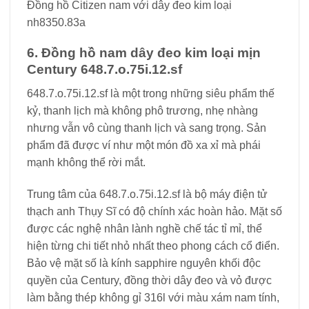
Đồng hồ Citizen nam với dây đeo kim loại
nh8350.83a
6. Đồng hồ nam dây đeo kim loại mịn
Century 648.7.o.75i.12.sf
648.7.o.75i.12.sf là một trong những siêu phẩm thế
kỷ, thanh lịch mà không phô trương, nhẹ nhàng
nhưng vẫn vô cùng thanh lịch và sang trọng. Sản
phẩm đã được ví như một món đồ xa xỉ mà phái
mạnh không thể rời mắt.
Trung tâm của 648.7.o.75i.12.sf là bộ máy điện tử
thạch anh Thụy Sĩ có độ chính xác hoàn hảo. Mặt số
được các nghệ nhân lành nghề chế tác tỉ mỉ, thể
hiện từng chi tiết nhỏ nhất theo phong cách cổ điển.
Bảo vệ mặt số là kính sapphire nguyên khối độc
quyền của Century, đồng thời dây đeo và vỏ được
làm bằng thép không gỉ 316l với màu xám nam tính,