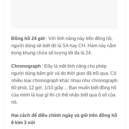
người dùng sẽ biết đó là SA hay CH. Hàm này nằm
trong khung chứa số lượng tối đa là 24.
Chronograph
: Đây là một tính năng cho phép
người dùng bấm giờ và đo thời gian đã trôi qua. Có
nhiều loại chronograph khác nhau như chronograph
60 phút, 12 giờ, 1/10 giây… Bạn muốn biết đồng hồ
của mình là loại gì thì có thể nhận biết qua ô số của
nó.
Hai cách để điều chỉnh ngày và giờ trên đồng hồ
6 kim 3 nút
Cách điều chỉnh ngày
Bước 1:
Kéo nút giữa của đồng hồ ra ngoài 1 bước
và vặn nút giữa cho đến khi ngày hiện tại được hiển
thị.
Bước 2:
Sau đó, nhấn nút giữa trở lại để hoàn tất