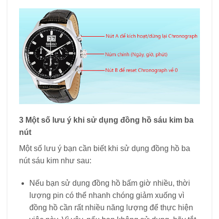
nút sáu kim như sau:
Nếu bạn sử dụng đồng hồ bấm giờ nhiều, thời
lượng pin có thể nhanh chóng giảm xuống vì
đồng hồ cần rất nhiều năng lượng để thực hiện
việc này. Vì vậy, nếu bạn không sử dụng, hãy tắt
chronograph để hạn chế việc tiêu hao pin quá
mức.
Không sử dụng kim giây dài liên tục vì nó sẽ làm
giảm tuổi thọ của bộ chuyển động. Ngoài ra, do
hoạt động nhiều nên kim giây dễ dàng không thể
trở về vị trí 12 mặc định ban đầu.
Trước khi thực hiện chức năng bấm giờ thể thao,
vui lòng đặt lại chức năng bằng cách nhấn vào
nút ở dưới cùng của đồng hồ. Thông qua đó,
đồng hồ sẽ đo thời gian chính xác mà bạn cần
đo.