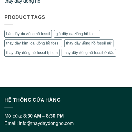
Mở cửa:
8:30 AM – 8:30 PM
Email:
info@thaydaydongho.com
CN1
:
Quận Gò Vấp –
09.3131.9009
• 401/4 Lê Văn Thọ, P9, Gò Vấp – HCM
CN2
Quận Bình Thạnh
–
08.5767.2222
•
28 Nguyễn Lâm, P3, Q. Bình Thạnh, HCM
THÔNG TIN HỖ TRỢ
Hình thức thanh toán
Chính sách đổi hàng
Chế độ bảo hành
Hướng dẫn đo size dây đồng hồ
Thay pin đồng hồ
Thay kính đồng hồ sapphire