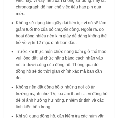
Không nên đặt đồng hồ ở những nơi có từ
trường mạnh như TV, loa âm thanh … vì đồng hồ
dễ bị ảnh hưởng hư hỏng, nhiễm từ tính và các
linh kiện bên trong.
Khi sử dụng đồng hồ, cần kiểm tra các núm vặn
thường xuyên để đảm bảo chúng được khóa an
toàn.
Để đồng hồ hoạt động ổn định, hiệu quả và đủ
năng lượng, bạn nên lên dây cót đồng hồ
thường xuyên hoặc thay pin đồng hồ thường
xuyên.
Hạn chế để đồng hồ bị sốc. Những va chạm
mạnh như va đập, rung lắc, … có thể gây nứt vỡ
các bộ phận bên trong.
Thường xuyên vệ sinh và thay dầu để đồng hồ
và các bộ phận khác hoạt động trơn tru. Động cơ