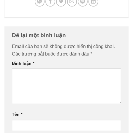
Email
*
Trang web
FANPAGE – DÂY ĐỒNG HỒ