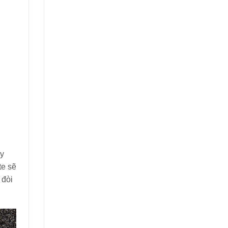
ày
te sẽ
 đòi