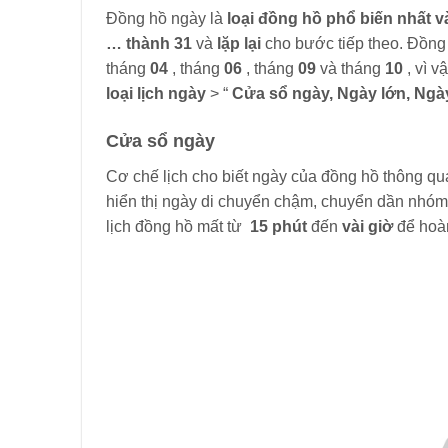
Đồng hồ ngày là
loại đồng hồ phổ biến nhất v
… thành 31
và
lặp lại
cho bước tiếp theo. Đồng
tháng
04
, tháng
06
, tháng
09
và tháng
10
, vì 
loại lịch ngày
> “
Cửa sổ ngày, Ngày lớn, Ngà
Cửa sổ ngày
Cơ chế lịch cho biết ngày của đồng hồ thông q
hiển thị ngày di chuyển chậm, chuyển dần nhóm
lịch đồng hồ mất từ ​​
15 phút
đến
vài giờ
để hoà