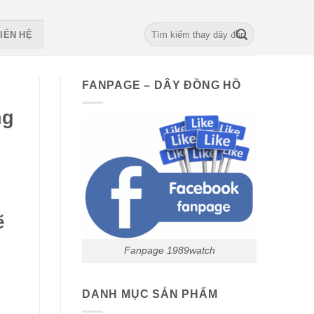
Search
IÊN HỆ
for:
FANPAGE – DÂY ĐỒNG HỒ
ng
ẽ
Fanpage 1989watch
DANH MỤC SẢN PHẨM