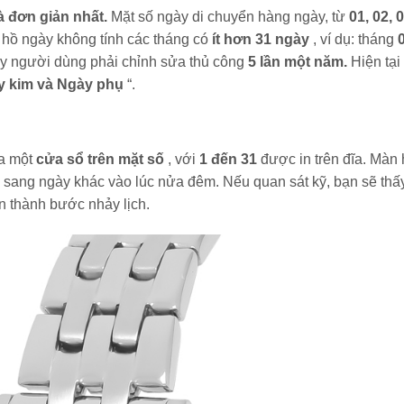
à đơn giản nhất.
Mặt số ngày di chuyển hàng ngày, từ
01, 02, 0
 hồ ngày không tính các tháng có
ít hơn 31 ngày
, ví dụ: tháng
vậy người dùng phải chỉnh sửa thủ công
5 lần một năm.
Hiện tại
y kim và Ngày phụ
“.
ua một
cửa sổ trên mặt số
, với
1 đến 31
được in trên đĩa. Màn 
 sang ngày khác vào lúc nửa đêm. Nếu quan sát kỹ, bạn sẽ thấ
n thành bước nhảy lịch.