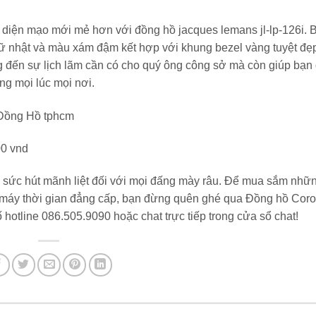
 diện mạo mới mẻ hơn với đồng hồ jacques lemans jl-lp-126i. 
chữ nhật và màu xám đậm kết hợp với khung bezel vàng tuyệt đẹ
g đến sự lịch lãm cần có cho quý ông công sở mà còn giúp bạn
ng mọi lúc mọi nơi.
00 vnd
 sức hút mãnh liệt đối với mọi đấng mày râu. Để mua sắm nhữ
máy thời gian đẳng cấp, bạn đừng quên ghé qua Đồng hồ Cor
hotline 086.505.9090 hoặc chat trực tiếp trong cửa sổ chat!