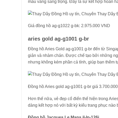
màu vàng sang trọng. Đây là sự kết hợp hoàn hả
Giá đồng hồ ag-g1022 g-bk: 2.975.000 VND
aries gold ag-g1001 g-br
Đồng hồ Aries Gold ag-g1001 g-br đến từ Sing
giản và nhàm chán. Được chế tạo bởi những ngư
nhưng không kém phần cá tính, giúp bạn thêm tự
Đồng hồ Aries gold ag-g1001 g-br giá 3.700.000
Hơn thế nữa, vẻ đẹp cổ điển thể hiện trong Ari
dàng kết hợp nó với bất kỳ kiểu trang phục nào
Đồng hồ Jacques Le Mans jl-lp-126i