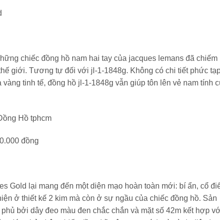
d
a những chiếc đồng hồ nam hai tay của jacques lemans đã chiếm
hế giới. Tương tự đối với jl-1-1848g. Không có chi tiết phức tạp
ạ vàng tinh tế, đồng hồ jl-1-1848g vẫn giúp tôn lên vẻ nam tính 
70.000 đồng
s Gold lại mang đến một diện mạo hoàn toàn mới: bí ẩn, cổ đi
iện ở thiết kế 2 kim mà còn ở sự ngầu của chiếc đồng hồ. Sản
 phủ bởi dây đeo màu đen chắc chắn và mặt số 42m kết hợp vớ