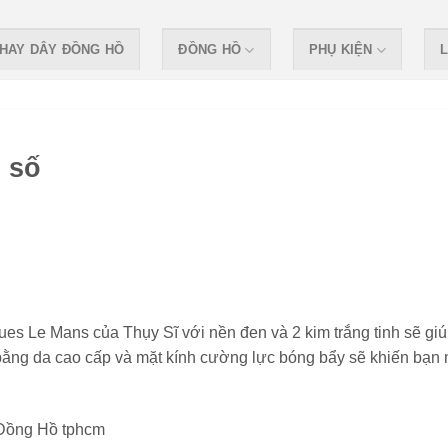
HAY DÂY ĐỒNG HỒ
ĐỒNG HỒ
PHỤ KIỆN
L
 số
es Le Mans của Thụy Sĩ với nền đen và 2 kim trắng tinh sẽ gi
eo bằng da cao cấp và mặt kính cường lực bóng bẩy sẽ khiến bạn