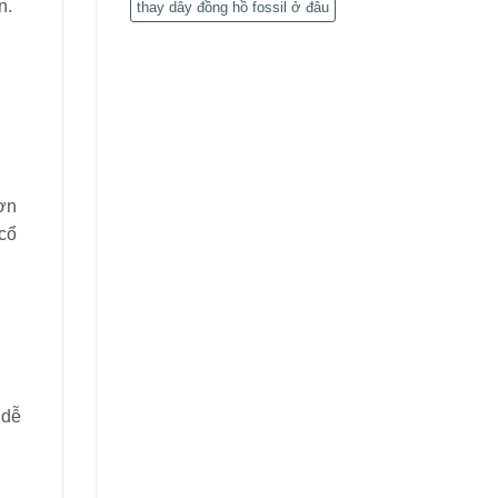
n.
thay dây đồng hồ fossil ở đâu
ơn
cổ
 dễ