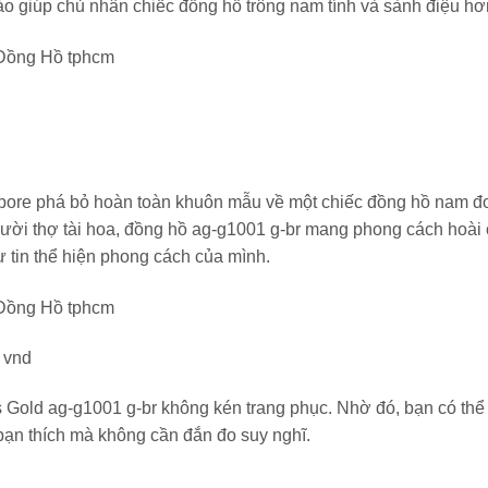
o giúp chủ nhân chiếc đồng hồ trông nam tính và sành điệu hơ
apore phá bỏ hoàn toàn khuôn mẫu về một chiếc đồng hồ nam đ
ời thợ tài hoa, đồng hồ ag-g1001 g-br mang phong cách hoài 
 tin thể hiện phong cách của mình.
 vnd
es Gold ag-g1001 g-br không kén trang phục. Nhờ đó, bạn có thể
 bạn thích mà không cần đắn đo suy nghĩ.