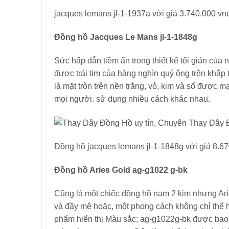
jacques lemans jl-1-1937a với giá 3.740.000 vn
Đồng hồ Jacques Le Mans jl-1-1848g
Sức hấp dẫn tiềm ẩn trong thiết kế tối giản củ
được trái tim của hàng nghìn quý ông trên khắp t
là mặt tròn trên nền trắng, vỏ, kim và số được m
mọi người. sử dụng nhiều cách khác nhau.
Đồng hồ jacques lemans jl-1-1848g với giá 8.6
Đồng hồ Aries Gold ag-g1022 g-bk
Cũng là một chiếc đồng hồ nam 2 kim nhưng Arie
và đầy mê hoặc, một phong cách không chỉ thể h
phẩm hiển thị Màu sắc; ag-g1022g-bk được bao