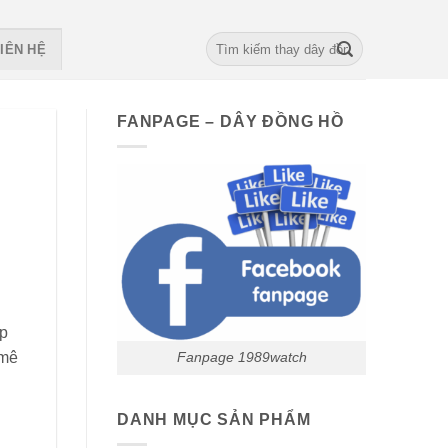
Search
IÊN HỆ
for:
FANPAGE – DÂY ĐỒNG HỒ
úp
 mê
Fanpage 1989watch
DANH MỤC SẢN PHẨM