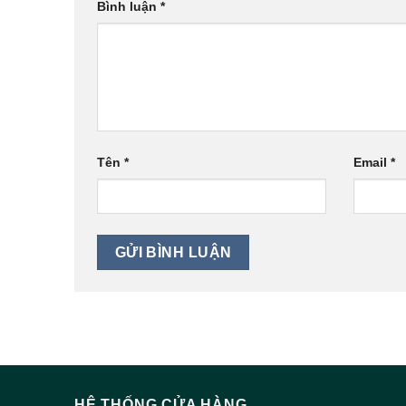
Bình luận
*
Tên
*
Email
*
HỆ THỐNG CỬA HÀNG