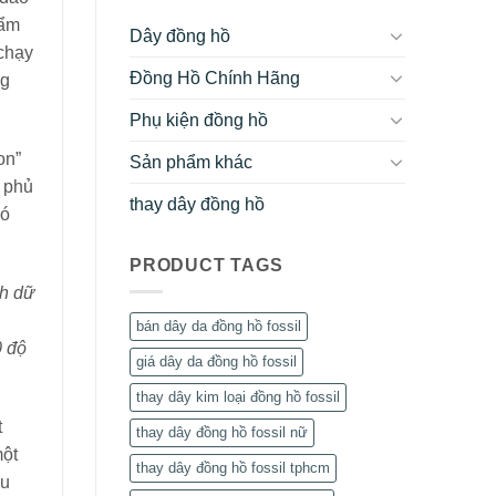
hẩm
Dây đồng hồ
 chạy
Đồng Hồ Chính Hãng
ng
Phụ kiện đồng hồ
on”
Sản phẩm khác
ã phủ
thay dây đồng hồ
có
PRODUCT TAGS
h dữ
.
bán dây da đồng hồ fossil
0 độ
giá dây da đồng hồ fossil
thay dây kim loại đồng hồ fossil
t
thay dây đồng hồ fossil nữ
một
thay dây đồng hồ fossil tphcm
ệu