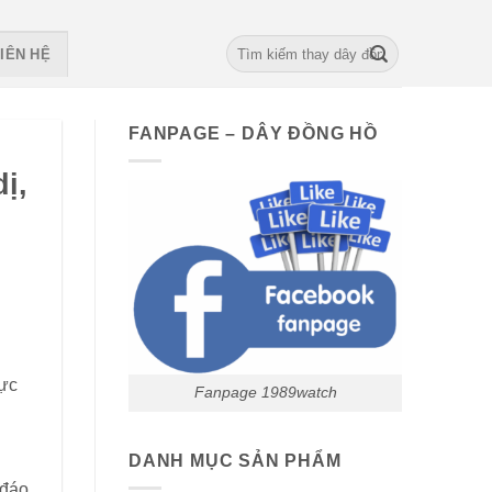
Search
IÊN HỆ
for:
FANPAGE – DÂY ĐỒNG HỒ
ị,
vực
Fanpage 1989watch
DANH MỤC SẢN PHẨM
 đáo