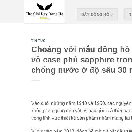
Skip
to
DÂY ĐỒNG HỒ
T
content
TIN TỨC
Choáng với mẫu đồng hồ gi
vỏ case phủ sapphire tron
chống nước ở độ sâu 30 
Vào cuối những năm 1940 và 1950, các nguyên t
không liên quan đến vật lý, bao gồm cả thời tra
trong lĩnh vực thiết kế sản phẩm nhằm mang lại
Ví dụ: vào năm 2018, đồng hồ mb & f bắt đầu sản