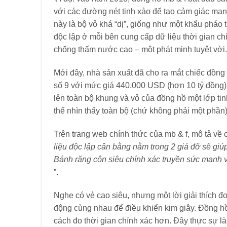
với các đường nét tinh xảo để tạo cảm giác m
này là bộ vỏ khá “dị”, giống như một khẩu pháo
độc lập ở mỗi bên cung cấp dữ liệu thời gian c
chống thấm nước cao – một phát minh tuyệt vời.
Mới đây, nhà sản xuất đã cho ra mắt chiếc đồng 
số 9 với mức giá 440.000 USD (hơn 10 tỷ đồng).
lên toàn bộ khung và vỏ của đồng hồ một lớp tin
thể nhìn thấy toàn bộ (chứ không phải một phần)
Trên trang web chính thức của mb & f, mô tả về c
liệu độc lập cân bằng nằm trong 2 giá đỡ sẽ giú
Bánh răng côn siêu chính xác truyền sức mạnh và
”.
Nghe có vẻ cao siêu, nhưng một lời giải thích đ
động cùng nhau để điều khiển kim giây. Đồng hồ
cách đo thời gian chính xác hơn. Đây thực sự l