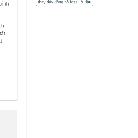
thay dây đồng hồ fossil ở đâu
trình
ch
tất
t