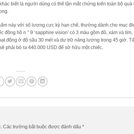
khác biệt là người dùng có thể tận mắt chứng kiến ​​toàn bộ quá 
ong.
phẩm này với số lượng cực kỳ hạn chế, thường dành cho mục đí
c đồng hồ n ° 9 ‘sapphire vision’ có 3 màu gồm đỏ, xám và tím, 
oạt động ở độ sâu 30 mét và dự trữ năng lượng trong 45 giờ. Tấ
 sẽ phải bỏ ra 440.000 USD để sở hữu một chiếc.
.
Các trường bắt buộc được đánh dấu
*