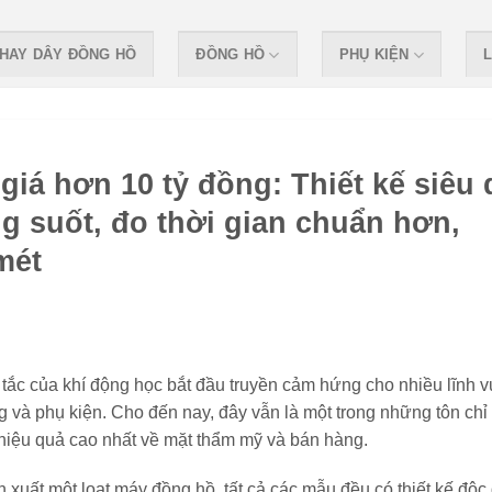
HAY DÂY ĐỒNG HỒ
ĐỒNG HỒ
PHỤ KIỆN
L
á hơn 10 tỷ đồng: Thiết kế siêu d
g suốt, đo thời gian chuẩn hơn,
mét
ắc của khí động học bắt đầu truyền cảm hứng cho nhiều lĩnh 
ng và phụ kiện. Cho đến nay, đây vẫn là một trong những tôn chỉ
 hiệu quả cao nhất về mặt thẩm mỹ và bán hàng.
 xuất một loạt máy đồng hồ, tất cả các mẫu đều có thiết kế độc