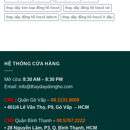
thay dây kim loại đồng hồ fossil
thay dây đồng hồ fossil nữ
thay dây đồng hồ fossil tphcm
thay dây đồng hồ fossil ở đâu
HỆ THỐNG CỬA HÀNG
Mở cửa:
8:30 AM – 8:30 PM
Email:
info@thaydaydongho.com
CN1
:
Quận Gò Vấp –
09.3131.9009
• 401/4 Lê Văn Thọ, P9, Gò Vấp – HCM
CN2
Quận Bình Thạnh
–
08.5767.2222
•
28 Nguyễn Lâm, P3, Q. Bình Thạnh, HCM