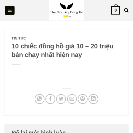
Skip
0
to
content
TIN TỨC
10 chiếc đồng hồ giá 10 – 20 triệu
bán chạy nhất hiện nay
Để lại một bình luận