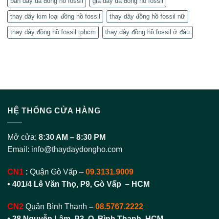
bán dây da đồng hồ fossil
giá dây da đồng hồ fossil
thay dây kim loại đồng hồ fossil
thay dây đồng hồ fossil nữ
thay dây đồng hồ fossil tphcm
thay dây đồng hồ fossil ở đâu
HỆ THỐNG CỬA HÀNG
Mở cửa:
8:30 AM – 8:30 PM
Email:
info@thaydaydongho.com
CN1
:
Quận Gò Vấp –
09.3131.9009
• 401/4 Lê Văn Thọ, P9, Gò Vấp – HCM
CN2
Quận Bình Thạnh
–
08.5767.2222
•
28 Nguyễn Lâm, P3, Q. Bình Thạnh, HCM