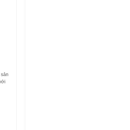
 sản
với