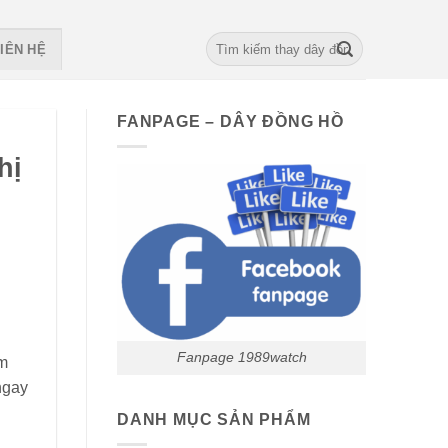
Search
IÊN HỆ
for:
FANPAGE – DÂY ĐỒNG HỒ
hị
Fanpage 1989watch
ểm
ngay
DANH MỤC SẢN PHẨM