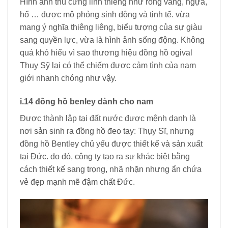
Hình ảnh thú cưng linh thiêng như rồng vàng, ngựa,
hổ … được mô phỏng sinh động và tinh tế. vừa
mang ý nghĩa thiêng liêng, biểu tượng của sự giàu
sang quyền lực, vừa là hình ảnh sống động. Không
quá khó hiểu vì sao thương hiệu đồng hồ ogival
Thụy Sỹ lại có thể chiếm được cảm tình của nam
giới nhanh chóng như vậy.
i.14 đồng hồ benley dành cho nam
Được thành lập tại đất nước được mệnh danh là
nơi sản sinh ra đồng hồ đeo tay: Thụy Sĩ, nhưng
đồng hồ Bentley chủ yếu được thiết kế và sản xuất
tại Đức. do đó, công ty tạo ra sự khác biệt bằng
cách thiết kế sang trọng, nhã nhặn nhưng ẩn chứa
vẻ đẹp mạnh mẽ đậm chất Đức.