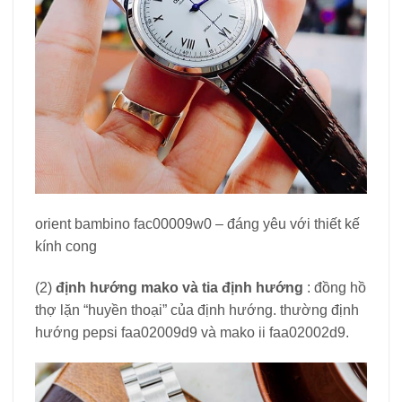
orient bambino fac00009w0 – đáng yêu với thiết kế
kính cong
(2)
định hướng mako và tia định hướng
: đồng hồ
thợ lặn “huyền thoại” của định hướng. thường định
hướng pepsi faa02009d9 và mako ii faa02002d9.