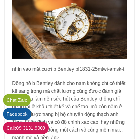
nhìn vào mặt cười b Bentley bl1831-25mtwi-amsk-t
Đồng hồ b Bentley dành cho nam không chỉ có thiết
kế sang trọng mà chất lượng cũng được đánh giá
cao. Điều làm nên sức hút của Bentley không chỉ
Chat Zalo
dừng lại ở khâu thiết kế và chế tạo, mà còn nằm ở
Facebook
việc nó được trang bị bộ chuyển động thạch anh
Thụy Sĩ ổn định và có độ chính xác cao, hay những
Call:09.3131.9009
bộ máy cơ hoạt động một cách vô cùng mềm mại. ,
mạnh mẽ và bền. / p>