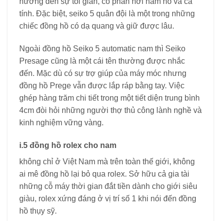
hướng đến sự tối giản, có phần hơi hầm hố và cá
tính. Đặc biệt, seiko 5 quân đội là một trong những
chiếc đồng hồ có dạ quang và giữ được lâu.
Ngoài đồng hồ Seiko 5 automatic nam thì Seiko
Presage cũng là một cái tên thường được nhắc
đến. Mặc dù có sự trợ giúp của máy móc nhưng
đồng hồ Prege vẫn được lắp ráp bằng tay. Việc
ghép hàng trăm chi tiết trong một tiết diện trung bình
4cm đòi hỏi những người thợ thủ công lành nghề và
kinh nghiệm vững vàng.
i.5 đồng hồ rolex cho nam
không chỉ ở Việt Nam mà trên toàn thế giới, không
ai mê đồng hồ lại bỏ qua rolex. Sở hữu cả gia tài
những cỗ máy thời gian đắt tiền dành cho giới siêu
giàu, rolex xứng đáng ở vị trí số 1 khi nói đến đồng
hồ thụy sỹ.