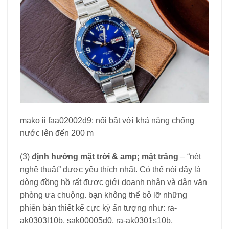
mako ii faa02002d9: nổi bật với khả năng chống
nước lên đến 200 m
(3)
định hướng mặt trời & amp; mặt trăng
– “nét
nghệ thuật” được yêu thích nhất. Có thể nói đây là
dòng đồng hồ rất được giới doanh nhân và dân văn
phòng ưa chuộng. bạn không thể bỏ lỡ những
phiên bản thiết kế cực kỳ ấn tượng như: ra-
ak0303l10b, sak00005d0, ra-ak0301s10b,