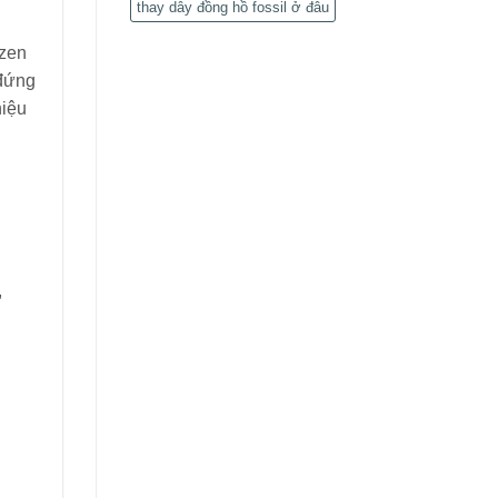
thay dây đồng hồ fossil ở đâu
izen
 đứng
hiệu
,