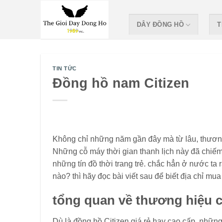
Skip
to
DÂY ĐỒNG HỒ
T
content
TIN TỨC
Đồng hồ nam Citizen
Không chỉ những năm gần đây mà từ lâu, thương 
Những cỗ máy thời gian thanh lịch này đã chiếm 
những tín đồ thời trang trẻ. chắc hẳn ở nước ta
nào? thì hãy đọc bài viết sau để biết địa chỉ mua
tổng quan về thương hiệu 
Dù là đồng hồ Citizen giá rẻ hay cao cấp, những