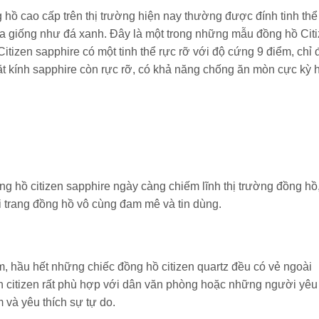
 hồ cao cấp trên thị trường hiện nay thường được đính tinh thể
hĩa giống như đá xanh. Đây là một trong những mẫu đồng hồ Cit
Citizen sapphire có một tinh thể rực rỡ với độ cứng 9 điểm, chỉ
t kính sapphire còn rực rỡ, có khả năng chống ăn mòn cực kỳ 
g hồ citizen sapphire ngày càng chiếm lĩnh thị trường đồng hồ
i trang đồng hồ vô cùng đam mê và tin dùng.
m, hầu hết những chiếc đồng hồ citizen quartz đều có vẻ ngoài
nh citizen rất phù hợp với dân văn phòng hoặc những người yêu
 và yêu thích sự tự do.