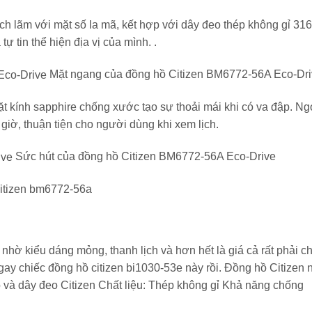
h lãm với mặt số la mã, kết hợp với dây đeo thép không gỉ 31
ự tin thể hiện địa vị của mình. .
Mặt ngang của đồng hồ Citizen BM6772-56A Eco-Dr
 kính sapphire chống xước tạo sự thoải mái khi có va đập. Ng
3 giờ, thuận tiện cho người dùng khi xem lịch.
Sức hút của đồng hồ Citizen BM6772-56A Eco-Drive
a citizen bm6772-56a
 nhờ kiểu dáng mỏng, thanh lịch và hơn hết là giá cả rất phải c
ngay chiếc đồng hồ citizen bi1030-53e này rồi. Đồng hồ Citizen
 và dây đeo Citizen Chất liệu: Thép không gỉ Khả năng chống