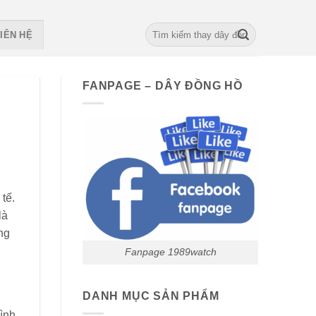
Search
IÊN HỆ
for:
FANPAGE – DÂY ĐỒNG HỒ
tế.
là
ng
Fanpage 1989watch
DANH MỤC SẢN PHẨM
đình