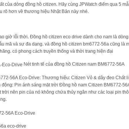
hất của dòng đồng hồ citizen. Hãy cùng JPWatch điểm qua 5 m
ểu rõ hơn về thương hiệu Nhật Bản này nhé.
giờ lỗi thời. Đồng hồ citizen eco drive dành cho nam là dòng
mẫu mã và sự đa dạng. và đồng hồ citizen bm6772-56a cũng là 
hãng. có phong cách truyền thống và thời trang hiện đại
Nét tinh tế của đồng hồ Citizen nam BM6772-56A
772-56A Eco-Drive: Thương hiệu: Citizen Vỏ & dây đeo Chất li
 động: Pin ánh sáng mặt trời Đồng hồ nam Citizen BM6772-56A
 trời nên pin của nó không chứa thủy ngân như các loại pin th
ờng.
56a eco-drive