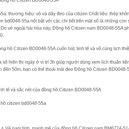
 đồng hồ Citizen BD0048-55A
a: thương hiệu: vỏ và dây đeo của citizen Chất liệu: thép khôn
 bd0048-55a nổi bật với các chi tiết trên mặt số là những con 
hút. Do vẻ ngoài hài hòa này, Đồng hồ Citizen nam BD0048-55A p
0.
g hồ Citizen BD0048-55A cuốn hút, tinh tế và vô cùng lịch thi
 hiển thị ngày ở vị trí 3h giúp người dùng xem lịch thuận tiệ
n đến 50m, bạn có thể thoải mái đeo Đồng hồ Citizen BD0048-
nh tế và sắc nét của đồng hồ Citizen BD0048-55A
ng hồ citizen bd0048-55a
Vẻ nam tính, mạnh mẽ của đồng hồ Citizen nam BM6774-51