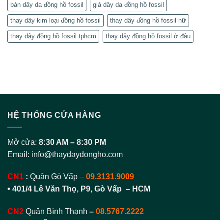
bán dây da đồng hồ fossil
giá dây da đồng hồ fossil
thay dây kim loại đồng hồ fossil
thay dây đồng hồ fossil nữ
thay dây đồng hồ fossil tphcm
thay dây đồng hồ fossil ở đâu
HỆ THỐNG CỬA HÀNG
Mở cửa:
8:30 AM – 8:30 PM
Email:
info@thaydaydongho.com
CN1
:
Quận Gò Vấp –
09.3131.9009
• 401/4 Lê Văn Thọ, P9, Gò Vấp – HCM
CN2
Quận Bình Thạnh
–
08.5767.2222