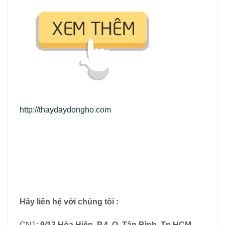
http://thaydaydongho.com
Hãy liên hệ với chúng tôi :
CN1:
9/13 Hòa Hiệp, P.4, Q. Tân Bình, Tp.HCM