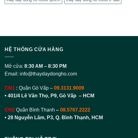
HỆ THỐNG CỬA HÀNG
Mở cửa:
8:30 AM – 8:30 PM
Email:
info@thaydaydongho.com
CN1
:
Quận Gò Vấp –
09.3131.9009
• 401/4 Lê Văn Thọ, P9, Gò Vấp – HCM
CN2
Quận Bình Thạnh
–
08.5767.2222
•
28 Nguyễn Lâm, P3, Q. Bình Thạnh, HCM