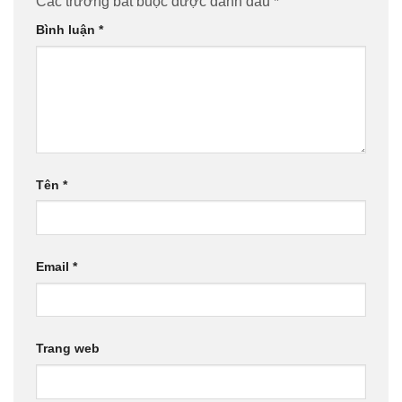
Các trường bắt buộc được đánh dấu
*
Bình luận
*
Tên
*
Email
*
Trang web