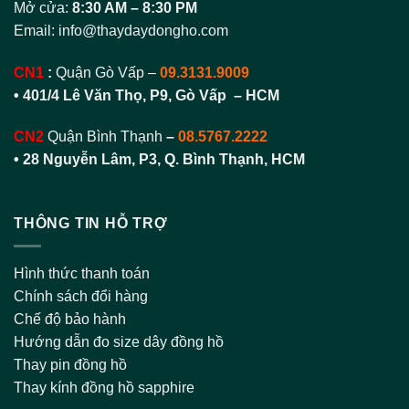
Mở cửa:
8:30 AM – 8:30 PM
Email:
info@thaydaydongho.com
CN1
:
Quận Gò Vấp –
09.3131.9009
• 401/4 Lê Văn Thọ, P9, Gò Vấp – HCM
CN2
Quận Bình Thạnh
–
08.5767.2222
•
28 Nguyễn Lâm, P3, Q. Bình Thạnh, HCM
THÔNG TIN HỖ TRỢ
Hình thức thanh toán
Chính sách đổi hàng
Chế độ bảo hành
Hướng dẫn đo size dây đồng hồ
Thay pin đồng hồ
Thay kính đồng hồ sapphire