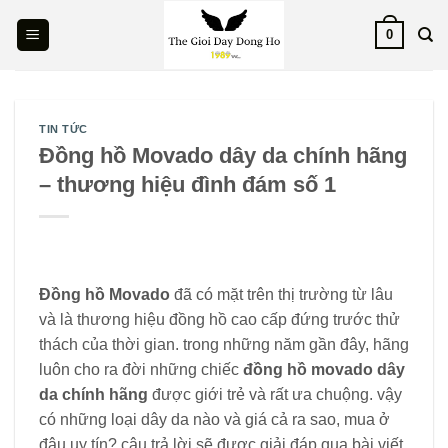
Skip
0
to
content
TIN TỨC
Đồng hồ Movado dây da chính hãng
– thương hiệu đình đám số 1
Đồng hồ Movado
đã có mặt trên thị trường từ lâu
và là thương hiệu đồng hồ cao cấp đứng trước thử
thách của thời gian. trong những năm gần đây, hãng
luôn cho ra đời những chiếc
đồng hồ movado dây
da chính hãng
được giới trẻ và rất ưa chuộng. vậy
có những loại dây da nào và giá cả ra sao, mua ở
đâu uy tín? câu trả lời sẽ được giải đáp qua bài viết