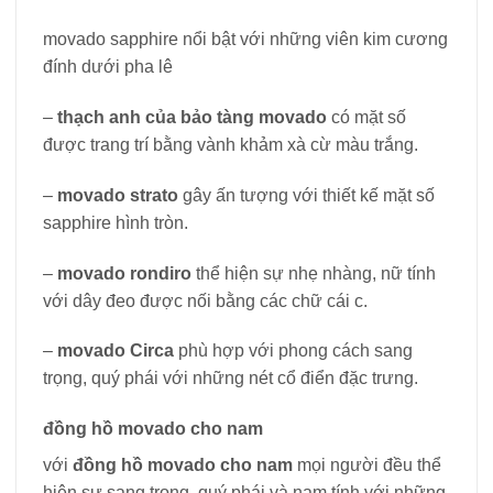
movado sapphire nổi bật với những viên kim cương
đính dưới pha lê
–
thạch anh của bảo tàng movado
có mặt số
được trang trí bằng vành khảm xà cừ màu trắng.
–
movado strato
gây ấn tượng với thiết kế mặt số
sapphire hình tròn.
–
movado rondiro
thể hiện sự nhẹ nhàng, nữ tính
với dây đeo được nối bằng các chữ cái c.
–
movado Circa
phù hợp với phong cách sang
trọng, quý phái với những nét cổ điển đặc trưng.
đồng hồ movado cho nam
với
đồng hồ movado cho nam
mọi người đều thể
hiện sự sang trọng, quý phái và nam tính với những