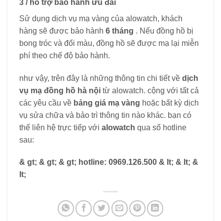
3 / hỗ trợ bảo hành ưu đãi
Sử dụng dịch vụ mạ vàng của alowatch, khách
hàng sẽ được bảo hành
6 tháng
. Nếu đồng hồ bị
bong tróc và đổi màu, đồng hồ sẽ được mạ lại miễn
phí theo chế độ bảo hành.
như vậy, trên đây là những thông tin chi tiết về
dịch
vụ mạ đồng hồ hà nội
từ alowatch. cộng với tất cả
các yêu cầu về
bảng giá mạ vàng
hoặc bất kỳ dịch
vụ sửa chữa và bảo trì thông tin nào khác. bạn có
thể liên hệ trực tiếp với
alowatch
qua số hotline
sau:
& gt; & gt; & gt; hotline: 0969.126.500 & lt; & lt; &
lt;