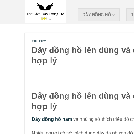
Skip
to
DÂY ĐỒNG HỒ
T
content
TIN TỨC
Dây đồng hồ lên dùng và
hợp lý
Dây đồng hồ lên dùng và
hợp lý
Dây đồng hồ nam
và những sở thích triệu đô c
Nhiều người có sở thích dùng dây da nhưng đó c