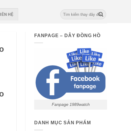
Search
IÊN HỆ
for:
FANPAGE – DÂY ĐỒNG HỒ
o
o
Fanpage 1989watch
DANH MỤC SẢN PHẨM