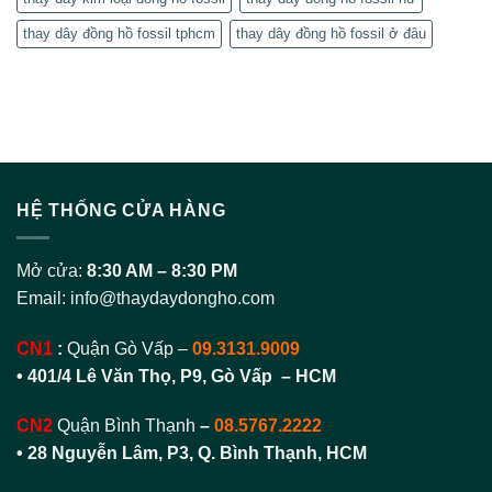
thay dây đồng hồ fossil tphcm
thay dây đồng hồ fossil ở đâu
HỆ THỐNG CỬA HÀNG
Mở cửa:
8:30 AM – 8:30 PM
Email:
info@thaydaydongho.com
CN1
:
Quận Gò Vấp –
09.3131.9009
• 401/4 Lê Văn Thọ, P9, Gò Vấp – HCM
CN2
Quận Bình Thạnh
–
08.5767.2222
•
28 Nguyễn Lâm, P3, Q. Bình Thạnh, HCM