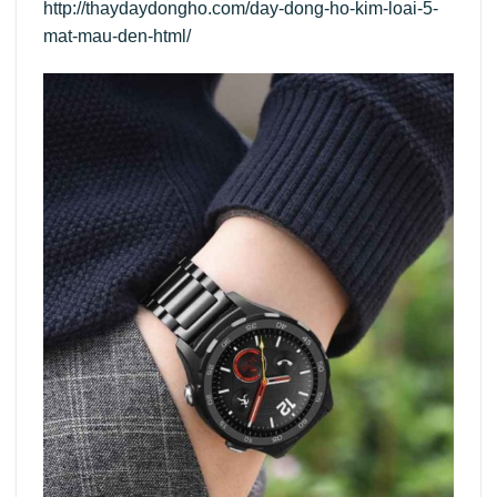
http://thaydaydongho.com/day-dong-ho-kim-loai-5-
mat-mau-den-html/