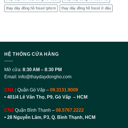
thay dây đồng hồ fossil tphcm
thay dây đồng hồ fossil ở đâu
HỆ THỐNG CỬA HÀNG
Mở cửa:
8:30 AM – 8:30 PM
Email:
info@thaydaydongho.com
CN1
:
Quận Gò Vấp –
09.3131.9009
• 401/4 Lê Văn Thọ, P9, Gò Vấp – HCM
CN2
Quận Bình Thạnh
–
08.5767.2222
•
28 Nguyễn Lâm, P3, Q. Bình Thạnh, HCM