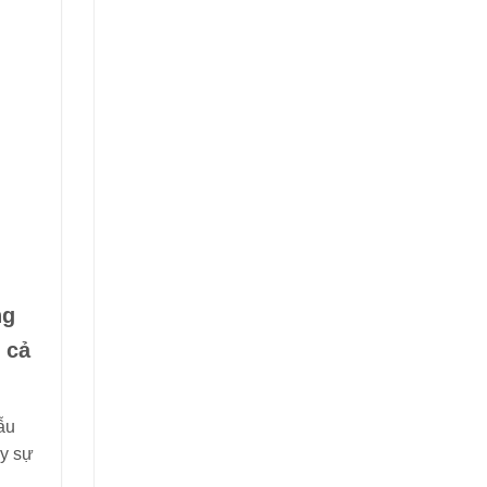
ng
 cả
ẫu
ầy sự