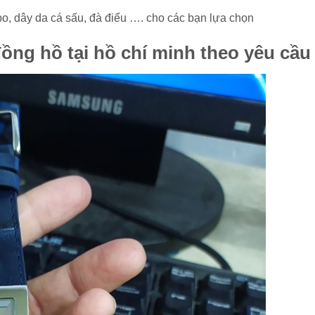
bo, dây da cá sấu, đà điểu …. cho các bạn lựa chọn
ồng hồ tại hồ chí minh theo yêu cầu