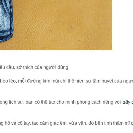
êu cầu, sở thích của người dùng
héo léo, mỗi đường kim mũi chỉ thể hiện sự tâm huyết của ngư
rọng lịch sự, bạn có thể tạo cho mình phong cách riêng với
dây 
 hồ và cổ tay, tạo cảm giác êm, vừa vặn, độ bền tính thẩm mĩ 