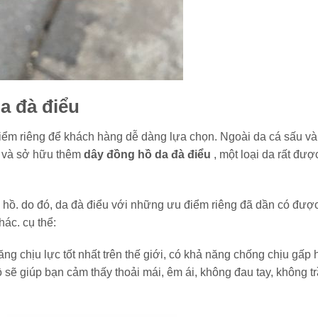
a đà điểu
iểm riêng để khách hàng dễ dàng lựa chọn. Ngoài da cá sấu và
 và sở hữu thêm
dây đồng hồ da đà điểu
, một loại da rất đượ
g hồ. do đó, da đà điểu với những ưu điểm riêng đã dần có đượ
hác. cụ thể:
ng chịu lực tốt nhất trên thế giới, có khả năng chống chịu gấp
 sẽ giúp bạn cảm thấy thoải mái, êm ái, không đau tay, không t