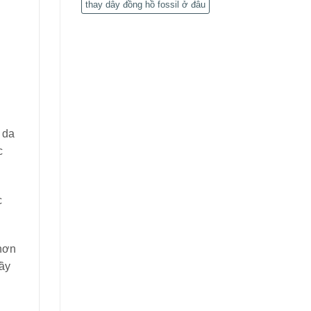
thay dây đồng hồ fossil ở đâu
 da
c
c
 hơn
rầy