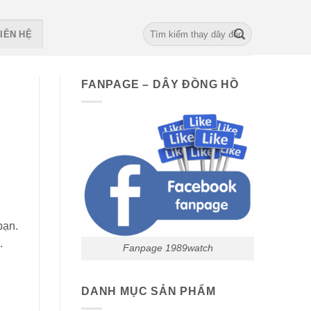
Search
IÊN HỆ
for:
FANPAGE – DÂY ĐỒNG HỒ
bạn.
.
Fanpage 1989watch
DANH MỤC SẢN PHẨM