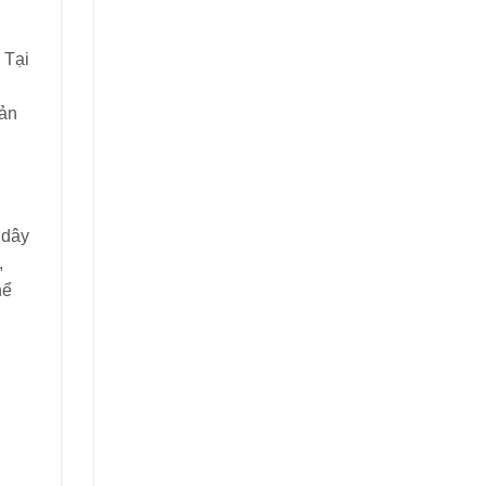
 Tại
sản
 dây
,
hể