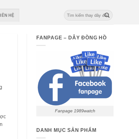
Search
IÊN HỆ
for:
FANPAGE – DÂY ĐỒNG HỒ
g
Fanpage 1989watch
ược
ặn
DANH MỤC SẢN PHẨM