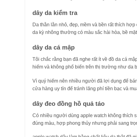
dây da kiểm tra
Da thằn lằn nhỏ, đẹp, mềm và bền rất thích hợ
da kỳ nhông thường có màu sắc hài hòa, bề mặt 
dây da cá mập
Tôi chắc rằng bạn đã nghe rất ít về đồ da cá mậ
hiếm và không phổ biến trên thị trường như da b
Vì quý hiếm nên nhiều người đã lợi dụng để bán
cửa hàng uy tín để tránh lãng phí tiền bạc và m
dây đeo đồng hồ quả táo
Có nhiều người dùng apple watch không thích s
đúng màu, hợp phong thủy nhưng phải sang trọn
apple watch dây làm bằng chất liệu da thật đã g