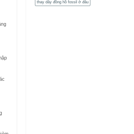
thay dây đồng hồ fossil ở đâu
ằng
 mập
các
g
 kèm