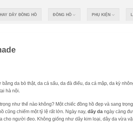
HAY DÂY ĐỒNG HỒ
ĐỒNG HỒ
PHỤ KIỆN
L
made
 bằng da bò thật, da cá sấu, da đà điểu, da cá mập, da kỳ nhôn
ại hà nội.
 trọng như thế nào không? Một chiếc đồng hồ đẹp và sang trọng
ồ cũng chiếm một tỷ lệ rất lớn. Ngày nay,
dây da
ngày càng đ
ra cho người đeo. Không giống như dây kim loại, dây da vừa v