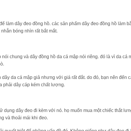
p để làm dây đeo đồng hồ. các sản phẩm dây đeo đồng hồ làm b
nhẵn bóng nhìn rất bắt mắt.
p nói chung và dây đồng hồ da cá mập nói riêng. đó là vì da cá
ò.
 dây da cá mập giả nhưng với giá rất đắt. do đó, bạn nên đến 
ua phải dây cáp kém chất lượng.
ử dụng dây đeo đi kèm với nó. họ muốn mua một chiếc thắt lưn
g và thoải mái khi đeo.
iải quyết triệt để những vấn đề đó. Không giống như dây đeo đi