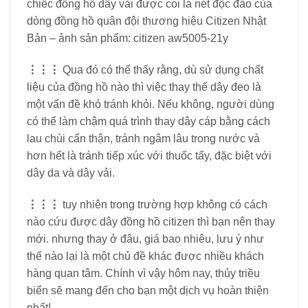
chiếc đồng hồ dây vải được coi là nét độc đáo của
dòng đồng hồ quân đội thương hiệu Citizen Nhật
Bản – ảnh sản phẩm: citizen aw5005-21y
⋮⋮⋮
Qua đó có thể thấy rằng, dù sử dụng chất
liệu của đồng hồ nào thì việc thay thế dây đeo là
một vấn đề khó tránh khỏi. Nếu không, người dùng
có thể làm chậm quá trình thay dây cáp bằng cách
lau chùi cẩn thận, tránh ngâm lâu trong nước và
hơn hết là tránh tiếp xúc với thuốc tẩy, đặc biệt với
dây da và dây vải.
⋮⋮⋮
tuy nhiên trong trường hợp không có cách
nào cứu được dây đồng hồ citizen thì bạn nên thay
mới. nhưng thay ở đâu, giá bao nhiêu, lưu ý như
thế nào lại là một chủ đề khác được nhiều khách
hàng quan tâm. Chính vì vậy hôm nay, thủy triều
biển sẽ mang đến cho bạn một dịch vụ hoàn thiện
nhất!