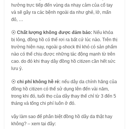
hưởng trực tiếp đến vùng da nhạy cảm của cổ tay
và sẽ gây ra các bệnh ngoài da như ghẻ, lở, mẩn
đỏ, …
⦿
Chất lượng không được đảm bảo:
Nếu khóa
bị lỏng, đồng hồ có thể rơi ra bất cứ lúc nào. Trên thị
trường hiện nay, ngoài g-shock thì khó có sản phẩm
nào có thể chịu được những tác động mạnh từ trên
cao. do đó khi thay dây đồng hồ citizen cần hết sức
lưu ý.
⦿
chi phí không hề rẻ:
nếu dây da chính hãng của
đồng hồ citizen có thể sử dụng lên đến vài năm,
trong khi đó, tuổi thọ của dây thay thế chỉ từ 3 đến 5
tháng và tổng chi phí luôn ở đó.
vậy làm sao để phân biệt đồng hồ dây da thật hay
không? – xem tại đây: