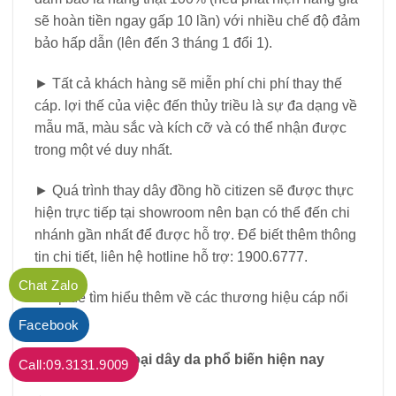
sẽ hoàn tiền ngay gấp 10 lần) với nhiều chế độ đảm
bảo hấp dẫn (lên đến 3 tháng 1 đổi 1).
► Tất cả khách hàng sẽ miễn phí chi phí thay thế
cáp. lợi thế của việc đến thủy triều là sự đa dạng về
mẫu mã, màu sắc và kích cỡ và có thể nhận được
trong một vé duy nhất.
► Quá trình thay dây đồng hồ citizen sẽ được thực
hiện trực tiếp tại showroom nên bạn có thể đến chi
nhánh gần nhất để được hỗ trợ. Để biết thêm thông
tin chi tiết, liên hệ hotline hỗ trợ: 1900.6777.
Chat Zalo
nhấp để tìm hiểu thêm về các thương hiệu cáp nổi
tiếng:
Facebook
phân biệt các loại dây da phổ biến hiện nay
Call:09.3131.9009