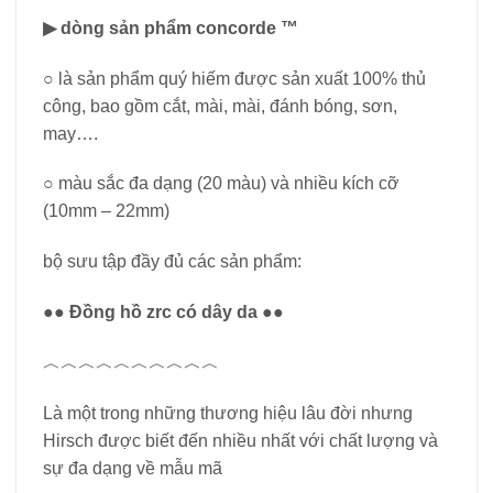
▶ dòng sản phẩm concorde ™
○ là sản phẩm quý hiếm được sản xuất 100% thủ
công, bao gồm cắt, mài, mài, đánh bóng, sơn,
may….
○ màu sắc đa dạng (20 màu) và nhiều kích cỡ
(10mm – 22mm)
bộ sưu tập đầy đủ các sản phẩm:
●● Đồng hồ zrc có dây da ●●
︿︿︿︿︿︿︿︿︿︿
Là một trong những thương hiệu lâu đời nhưng
Hirsch được biết đến nhiều nhất với chất lượng và
sự đa dạng về mẫu mã