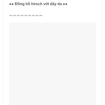
●● Đồng hồ hirsch với dây da ●●
︽︽︽︽︽︽︽︽︽