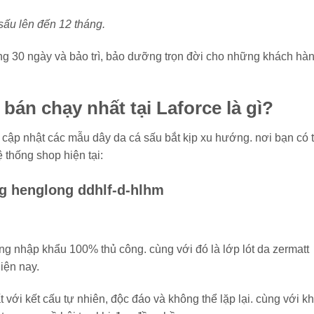
sấu lên đến 12 tháng.
rong 30 ngày và bảo trì, bảo dưỡng trọn đời cho những khách hà
bán chạy nhất tại Laforce là gì?
à cập nhật các mẫu dây da cá sấu bắt kịp xu hướng. nơi bạn có 
 thống shop hiện tại:
ng henglong ddhlf-d-hlhm
g nhập khẩu 100% thủ công. cùng với đó là lớp lót da zermatt
iện nay.
với kết cấu tự nhiên, độc đáo và không thể lặp lại. cùng với k