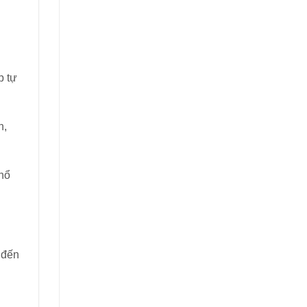
p tự
n,
hổ
 đến