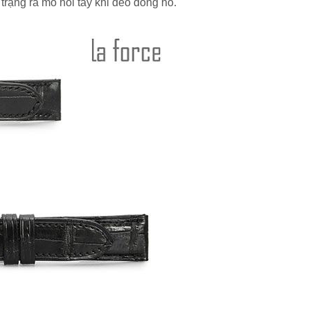
rạng ra mồ hôi tay khi đeo đồng hồ.