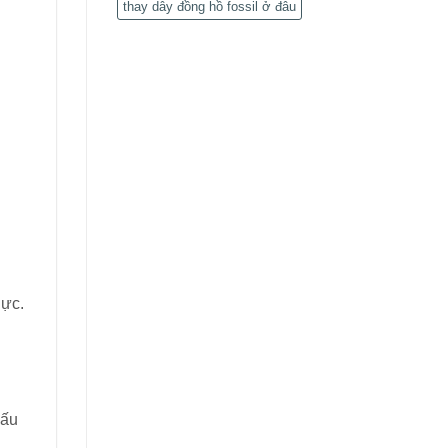
thay dây đồng hồ fossil ở đâu
lực.
sấu