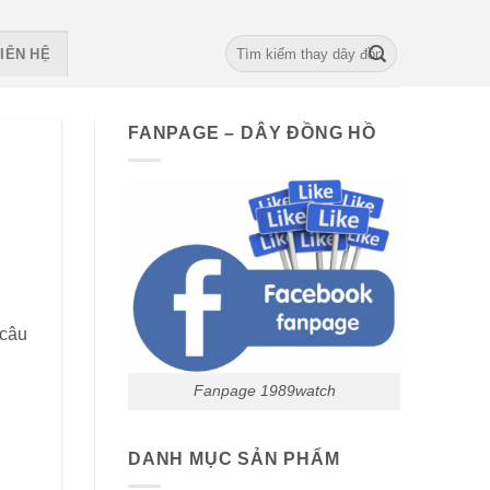
Search
IÊN HỆ
for:
FANPAGE – DÂY ĐỒNG HỒ
 câu
Fanpage 1989watch
DANH MỤC SẢN PHẨM