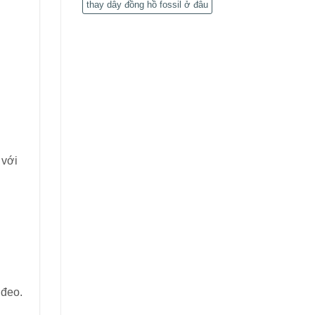
thay dây đồng hồ fossil ở đâu
 với
 đeo.