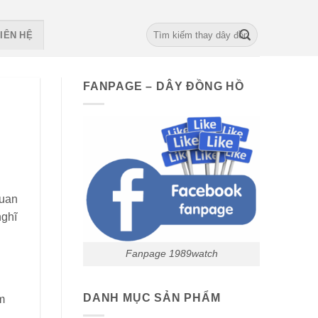
Search
IÊN HỆ
for:
FANPAGE – DÂY ĐỒNG HỒ
quan
nghĩ
Fanpage 1989watch
DANH MỤC SẢN PHẨM
m