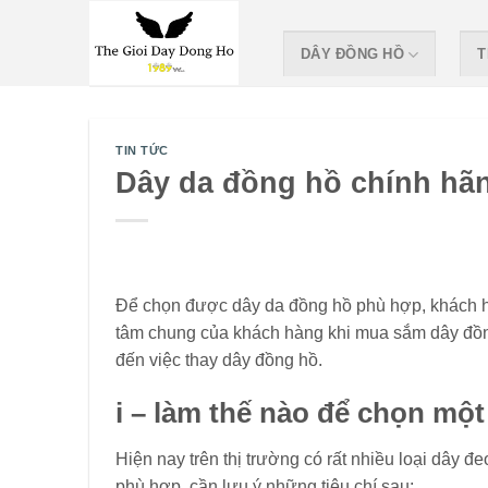
Skip
to
DÂY ĐỒNG HỒ
T
content
TIN TỨC
Dây da đồng hồ chính hã
Để chọn được dây da đồng hồ phù hợp, khách hàn
tâm chung của khách hàng khi mua sắm dây đồn
đến việc thay dây đồng hồ.
i – làm thế nào để chọn mộ
Hiện nay trên thị trường có rất nhiều loại dây
phù hợp, cần lưu ý những tiêu chí sau: