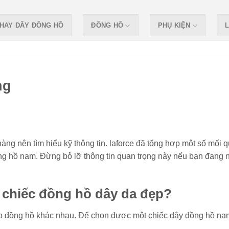
HAY DÂY ĐỒNG HỒ
ĐỒNG HỒ
PHỤ KIỆN
L
ng
g nên tìm hiểu kỹ thông tin. laforce đã tổng hợp một số mối 
g hồ nam. Đừng bỏ lỡ thông tin quan trọng này nếu bạn đang 
t chiếc đồng hồ dây da đẹp?
 đeo đồng hồ khác nhau. Để chọn được một chiếc dây đồng hồ na