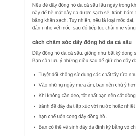
Nếu để dây đồng hồ da cá sấu lâu ngày trong khô
này để bề mặt dây da được sạch sẽ, tránh bám 
bằng khăn sạch. Tuy nhiên, nếu là loại mốc dai,
đánh nhẹ vết mốc. sau đó tiếp tục chải nhẹ vùn
cách chăm sóc dây đồng hồ da cá sấu
Dây đồng hồ da cá sấu, giống như bất kỳ dòng 
Bạn cần lưu ý những điều sau để giữ cho dây d
Tuyệt đối không sử dụng các chất tẩy rửa như
Vào những ngày mưa ẩm, bạn nên chú ý hơn 
Khi không cần đeo, tốt nhất bạn nên cất đồn
tránh để dây da tiếp xúc với nước hoặc nhiệt 
hạn chế uốn cong dây đồng hồ .
Bạn có thể vệ sinh dây da định kỳ bằng vỏ chu