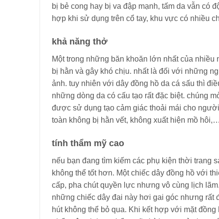
bị bẻ cong hay bị va đập mạnh, tấm da vẫn có độ 
hợp khi sử dụng trên cổ tay, khu vực có nhiều 
khả năng thở
Một trong những băn khoăn lớn nhất của nhiều n
bị hằn và gây khó chịu. nhất là đối với những n
ảnh. tuy nhiên với dây đồng hồ da cá sấu thì đi
những dòng da có cấu tạo rất đặc biệt. chúng mỏ
được sử dụng tạo cảm giác thoải mái cho người
toàn không bị hằn vết, không xuất hiện mồ hôi,
tính thẩm mỹ cao
nếu bạn đang tìm kiếm các phụ kiện thời trang s
không thể tốt hơn. Một chiếc dây đồng hồ với th
cấp, pha chút quyền lực nhưng vô cùng lịch lãm
những chiếc dây đai này hơi gai góc nhưng rất 
hút không thể bỏ qua. Khi kết hợp với mặt đồng