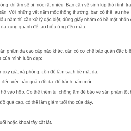
ng khí ẩm sẽ bị mốc rất nhiều. Bạn cần vệ sinh kịp thời tình tr
bẩn. Với những vết nấm mốc thông thường, bạn có thể lau nhẹ
 lâu năm thì cần xử lý đặc biệt, dùng giấy nhám có bề mặt nhẵn
g da xung quanh để tạo hiệu ứng đều màu.
sản phẩm da cao cấp nào khác, cần có cơ chế bảo quản đặc biệ
a của mình luôn đẹp:
 oxy già, xà phòng, cồn để làm sạch bề mặt da.
đến việc bảo quản đồ da. để tránh nấm mốc.
g hồ vào hộp. Có thể thêm túi chống ẩm để bảo vệ sản phẩm tốt 
độ quá cao, có thể làm giảm tuổi thọ của dây.
ối hoặc khoai tây cắt lát.