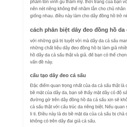
phẩm tôn vinh gu thẩm mỹ. thời trang của bạn 
nên nét riêng không thể nhầm lẫn cho chủ nhân 
giống nhau. điều này làm cho dây đồng hồ trở nê
cách phân biệt dây đeo đồng hồ da c
với những giá trị tuyệt vời mà dây da cá sấu man
những chất liệu dây đeo đồng hồ bị làm giả nhiều
hồ dây da cá sấu thật và giả. để bạn có thể chọn
vấn đề này.
cấu tạo dây đeo cá sấu
Đặc điểm quan trọng nhất của da cá sấu thật là 
bề mặt của dây da, bạn sẽ thấy mặt dây có độ s
đường gờ trên dây đồng hồ da cá sấu xịn sẽ kh
cá sấu thật với cấu trúc da riêng biệt. Nếu quan
li ti. Điều này là do bề mặt da của cá sấu bị ch
không có trên dây đai giả cá sấu.