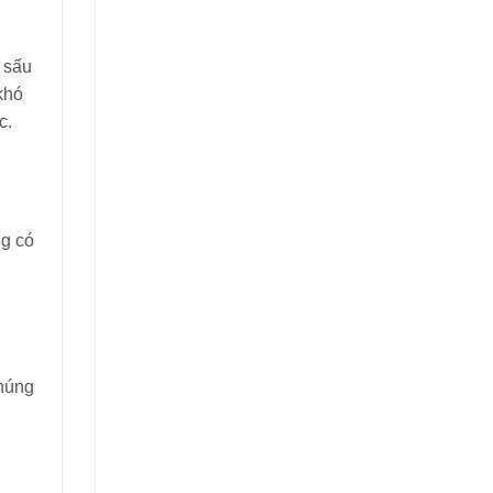
 sấu
khó
c.
ng có
chúng