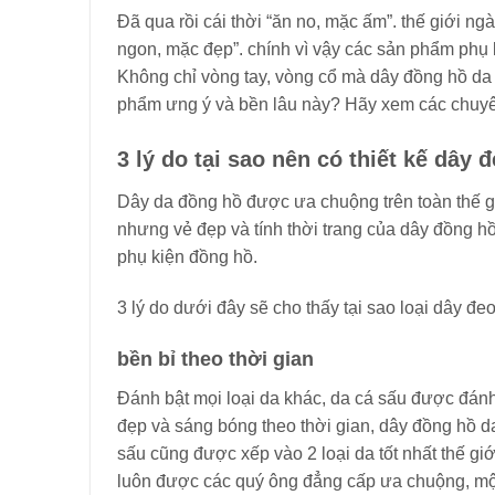
Đã qua rồi cái thời “ăn no, mặc ấm”. thế giới 
ngon, mặc đẹp”. chính vì vậy các sản phẩm phụ 
Không chỉ vòng tay, vòng cổ mà dây đồng hồ da
phẩm ưng ý và bền lâu này? Hãy xem các chuyê
3 lý do tại sao nên có thiết kế dây 
Dây da đồng hồ được ưa chuộng trên toàn thế giớ
nhưng vẻ đẹp và tính thời trang của dây đồng 
phụ kiện đồng hồ.
3 lý do dưới đây sẽ cho thấy tại sao loại dây đ
bền bỉ theo thời gian
Đánh bật mọi loại da khác, da cá sấu được đánh
đẹp và sáng bóng theo thời gian, dây đồng hồ d
sấu cũng được xếp vào 2 loại da tốt nhất thế giớ
luôn được các quý ông đẳng cấp ưa chuộng, một đ