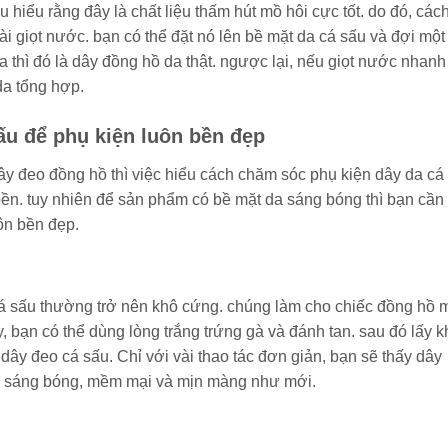
 hiểu rằng đây là chất liệu thấm hút mồ hôi cực tốt. do đó, các
vài giọt nước. bạn có thể đặt nó lên bề mặt da cá sấu và đợi một
 thì đó là dây đồng hồ da thật. ngược lại, nếu giọt nước nhanh
da tổng hợp.
ấu để phụ kiện luôn bền đẹp
ây đeo đồng hồ thì việc hiểu cách chăm sóc phụ kiện dây da cá
bền. tuy nhiên để sản phẩm có bề mặt da sáng bóng thì bạn cần
ôn bền đẹp.
cá sấu thường trở nên khô cứng. chúng làm cho chiếc đồng hồ 
, bạn có thể dùng lòng trắng trứng gà và đánh tan. sau đó lấy 
ây đeo cá sấu. Chỉ với vài thao tác đơn giản, bạn sẽ thấy dây
ại sáng bóng, mềm mại và mịn màng như mới.