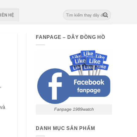
Search
IÊN HỆ
for:
FANPAGE – DÂY ĐỒNG HỒ
,
 và
Fanpage 1989watch
DANH MỤC SẢN PHẨM