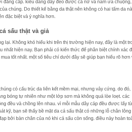
với đẳng cấp. kiểu dáng dây đeo được cả nữ và nam ưa chuộng,
của chúng. Do thiết kế bằng da thật nên không có hai tấm da n
n đặc biệt và ý nghĩa hơn.
á sấu thật và giả
g lại. Không khó hiểu khi trên thị trường hiện nay, đây là một t
 nhất hiện nay. Bạn phải có kiến ​​thức để phân biệt chính xác 
 mua tốt nhất. một số tiêu chí dưới đây sẽ giúp bạn hiểu rõ hơn
chúng có cấu trúc da liên kết mềm mại, nhưng vảy cứng. do đó,
áng bóng tự nhiên như một lớp sơn mà không quá lòe loẹt. các
ông đều và chồng lên nhau. vì mỗi mẫu dây cáp đều được lấy t
 sát kỹ, bạn sẽ thấy bề mặt da cá sấu thật có những lỗ chân lông
à đạp bởi bàn chân của nó khi cá sấu còn sống. điều này hoàn to