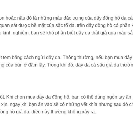
son hoặc nâu đỏ là những màu đặc trưng của dây đồng hồ da cá
g quan sát được bề mặt của sắc tố da. trên dây đồng hồ có phần 
 kinh nghiệm, bạn sẽ khó phân biệt dây da thật giả qua màu sắ
ệt tem bằng cách ngửi dây da. Thông thường, nếu bạn mua dây
ưng của bùn ở đầm lầy. Trong khi đó, dây da cá sấu giả da thườ
tốt. Khi chọn mua dây da đồng hồ, bạn có thể dùng ngón tay ấn
 xịn, ngay khi bạn ấn vào sẽ có những vết khía nhưng sau đó 
đồng hồ giả da, điều này thường không xảy ra.