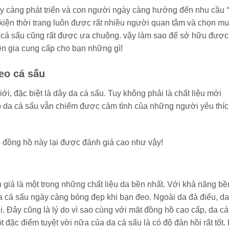
ngày càng phát triển và con người ngày càng hướng đến nhu cầu 
kiện thời trang luôn được rất nhiều người quan tâm và chọn mu
 cá sấu cũng rất được ưa chuộng. vậy làm sao để sở hữu được
n gia cung cấp cho bạn những gì!
đeo cá sấu
i, đặc biệt là dây da cá sấu. Tuy không phải là chất liệu mới
hồ da cá sấu vẫn chiếm được cảm tình của những người yêu thí
eo đồng hồ này lại được đánh giá cao như vậy!
 giá là một trong những chất liệu da bền nhất. Với khả năng bề
a cá sấu ngày càng bóng đẹp khi bạn đeo. Ngoài da đà điểu, da
i. Đây cũng là lý do vì sao cùng với mặt đồng hồ cao cấp, da c
ặc điểm tuyệt vời nữa của da cá sấu là có độ đàn hồi rất tốt. 