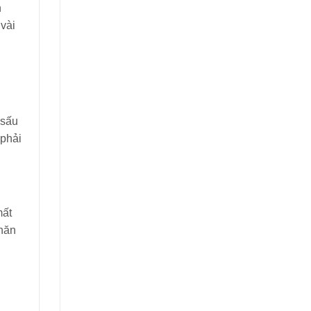
h
 vài
 sấu
 phải
mất
khăn