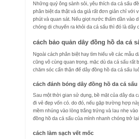
Những quý ông sành sỏi, yêu thích da cá sấu đều
phân biệt da thật và da giả rất đơn giản chỉ với 
phút và quan sát. Nếu giọt nước thấm dần vào da
chóng di chuyển ra khỏi da cá sấu thì đó là dây 
cách bảo quản dây đồng hồ da cá s
Ngoài cách phân biệt hay tìm hiểu về các mẫu d
cũng vô cùng quan trọng. mặc dù da cá sấu rất 
chăm sóc cẩn thận để dây đồng hồ da cá sấu lu
cách đánh bóng dây đồng hồ da cá sấu
Sau một thời gian sử dụng, bề mặt của dây da 
đi vẻ đẹp vốn có. do đó, nếu gặp trường hợp này
mềm nhúng vào lòng trắng trứng và lau nhẹ vào d
đồng hồ da cá sấu của mình nhanh chóng trở l
cách làm sạch vết mốc