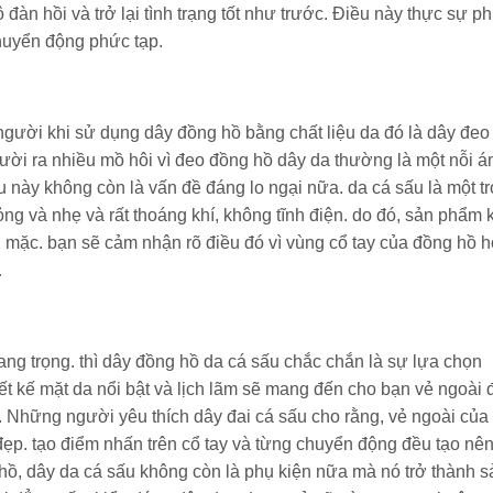
đàn hồi và trở lại tình trạng tốt như trước. Điều này thực sự p
chuyển động phức tạp.
gười khi sử dụng dây đồng hồ bằng chất liệu da đó là dây đeo
gười ra nhiều mồ hôi vì đeo đồng hồ dây da thường là một nỗi 
ều này không còn là vấn đề đáng lo ngại nữa. da cá sấu là một t
ng và nhẹ và rất thoáng khí, không tĩnh điện. do đó, sản phẩm 
 mặc. bạn sẽ cảm nhận rõ điều đó vì vùng cổ tay của đồng hồ 
…
ang trọng. thì dây đồng hồ da cá sấu chắc chắn là sự lựa chọn
iết kế mặt da nổi bật và lịch lãm sẽ mang đến cho bạn vẻ ngoài
. Những người yêu thích dây đai cá sấu cho rằng, vẻ ngoài của
đẹp. tạo điểm nhấn trên cổ tay và từng chuyển động đều tạo nê
 hồ, dây da cá sấu không còn là phụ kiện nữa mà nó trở thành s