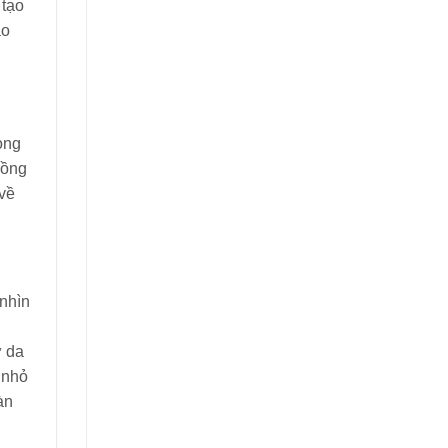
 tạo
ào
rong
đồng
 về
 nhìn
ừ da
 nhỏ
àn