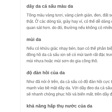
dây da cá sấu màu da
Tông màu vàng tươi, vàng cánh gián, đen, đất 
thật. Ở các dòng túi, giày hay ví, có thể dễ dàn
quan sát hơn. do đó, thường nếu không có nhiều
mùi da
Nếu có khứu giác nhạy bén, bạn có thể phân bi
đồng hồ da cá sấu xịn sẽ có mùi tanh rất đặc tr
mùi nhựa hoặc mùi sơn do gia công thô.
độ đàn hồi của da
Như đã nói ở trên, da cá sấu có độ đàn hồi cực 
mạnh vào bề mặt dây da. Với dây đeo da cá sấu
sẽ nhanh chóng phục hồi và biến mất. trên dây 
khả năng hấp thụ nước của da