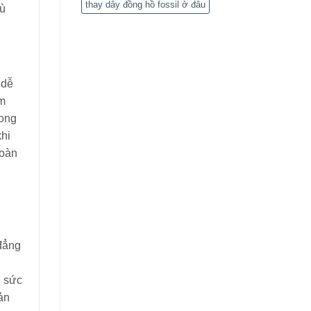
thay dây đồng hồ fossil ở đâu
hù
 dễ
ám
rong
khi
hoàn
 đẳng
n sức
ản