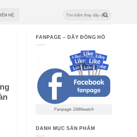
Search
IÊN HỆ
for:
FANPAGE – DÂY ĐỒNG HỒ
ằng
àn
Fanpage 1989watch
DANH MỤC SẢN PHẨM