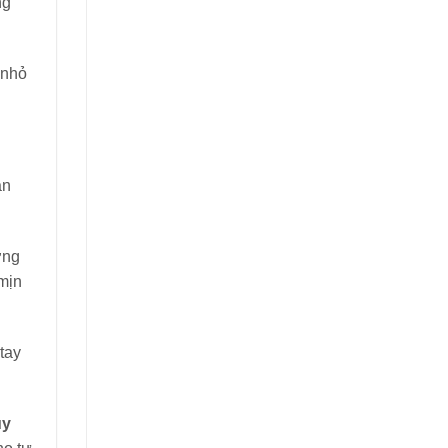
ng
 nhỏ
ắn
ờng
 mịn
tay
uy