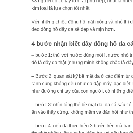
<3 người có cổ tay lớn rất phù hợp, nhất là nhữ
kim loại là lựa chọn tốt nhất.
Với những chiếc đồng hồ mặt mỏng và nhỏ thì 
đeo đồng hồ dây da sẽ đẹp và mịn hơn.
4 bước nhận biết dây đồng hồ da cá
– bước 1: thử với nước: dùng một ít nước nhỏ tr
đó là dây da thật (nhưng mình không chắc là dâ
– Bước 2: quan sát kỹ bề mặt da ở các điểm tự
rãnh cũng không đều như da dập máy, đặc biệt là
như đường chỉ tay của con người. có những điể
– bước 3: nhìn tổng thể bề mặt da, da cá sấu c
ấn vào thấy cứng, không mềm và đàn hồi như th
– bước 4: nếu đã thực hiện 3 bước trên mà bạn