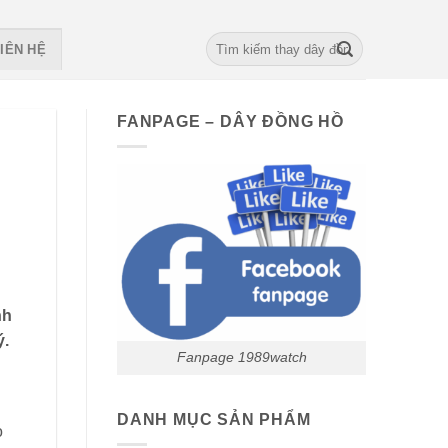
Search
IÊN HỆ
for:
FANPAGE – DÂY ĐỒNG HỒ
nh
ý.
Fanpage 1989watch
DANH MỤC SẢN PHẨM
o