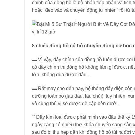
chính của đồng hồ là bộ phận tiếp nhận và tích t
hoặc “đeo vào và chuyển động tự nhiên” rồi từ t
vị trí 12 giờ
8 chiếc đồng hồ có bộ chuyển động cơ học c
▬ Vì vậy, dây chính của đồng hồ luôn được coi 
có dây chính thì đồng hồ không làm gì được, nếu
lớn, không đùa được đâu. .
▬ Rất may cho đến nay, hệ thống dây điện còn rấ
dưỡng toàn bộ (lau dầu, lau chùi). tuy nhiên, x
vô cùng thú vị sẽ được đề cập bên dưới.
““ Dây kim loại được phát minh vào đầu thế kỷ 1
ngày càng có nhiều thợ khóa chuyển sang sản xu
sau đó bị thu hẹp dần khi đồng hồ bỏ túi ra đời 