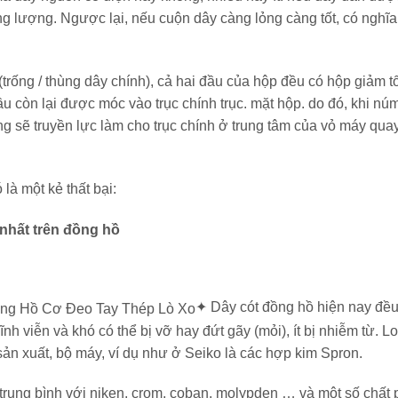
ăng lượng. Ngược lại, nếu cuộn dây càng lỏng càng tốt, có nghĩa
trống / thùng dây chính), cả hai đầu của hộp đều có hộp giảm t
 còn lại được móc vào trục chính trục. mặt hộp. do đó, khi nú
g sẽ truyền lực làm cho trục chính ở trung tâm của vỏ máy quay
là một kẻ thất bại:
nhất trên đồng hồ
✦ Dây cót đồng hồ hiện nay đề
h viễn và khó có thể bị vỡ hay đứt gãy (mỏi), ít bị nhiễm từ. Lo
sản xuất, bộ máy, ví dụ như ở Seiko là các hợp kim Spron.
trung bình với niken, crom, coban, molypden … và một số chất 