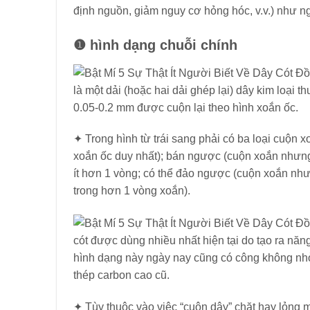
định nguồn, giảm nguy cơ hỏng hóc, v.v.) như ng
❶
hình dạng chuỗi chính
là một dải (hoặc hai dải ghép lại) dây kim loạ
0.05-0.2 mm được cuộn lại theo hình xoắn ốc.
✦ Trong hình từ trái sang phải có ba loại cuộn 
xoắn ốc duy nhất); bán ngược (cuộn xoắn nhưn
ít hơn 1 vòng; có thể đảo ngược (cuộn xoắn n
trong hơn 1 vòng xoắn).
cót được dùng nhiều nhất hiện tại do tạo ra n
hình dạng này ngày nay cũng có công không nhỏ c
thép carbon cao cũ.
✦ Tùy thuộc vào việc “cuộn dây” chặt hay lỏng 