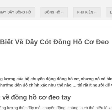
HAY DÂY ĐỒNG HỒ
ĐỒNG HỒ
PHỤ KIỆN
L
i Biết Về Dây Cót Đồng Hồ Cơ Đeo
năng lượng của bộ chuyển động đồng hồ cơ, nhưng nó có hì
 hưởng đến độ chính xác như thế nào … thì rất ít người để 
ết về đồng hồ cơ đeo tay
ăng lượng thúc đẩy mỗi chuyển động. chúng ta có thể hiểu lò x