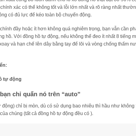
ính xác có thể không tốt và lỗi lớn nhất và rõ ràng nhất thườ
hông có đủ lực để kéo toàn bộ chuyển động.
o chính đầy hoặc ít hơn không quá nghiêm trọng, bạn vẫn cần ph
g hồ. Với đồng hồ tự động, nếu không thể đeo ít nhất 8 tiếng m
 xoay và hạn chế lên dây bằng tay để lõi và vòng chống thấm n
ển:
ồ tự động
bạn chỉ quấn nó trên “auto”
ự động) chỉ bị mòn, dù có sử dụng bao nhiêu thì hầu như không 
 của chúng (tất cả đồng hồ tự động đều có ).