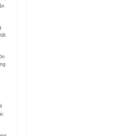
ắn
g
tất
tồn
ồng
t
ác
ông