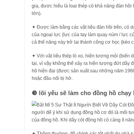
gia, được hiểu là loại thép có khả năng đàn hồi 
lớn).
✦ Được làm bằng các vật liệu đàn hồi trên, có d
của ngoại lực (lực của tay làm quay núm / lực củ
cả thế năng này trở lại thành công cơ học (kéo 
✦ Với vật liệu thép lò xo, hiện tượng mỏi (biến 
tại, vì vậy không thể xảy ra hiện tượng đứt dâ
hồ hiện đại (được sản xuất sau những năm 1960)
hoặc đầu nối bị hở.
❸
lõi yếu sẽ làm cho đồng hồ chạy
người để ý khi sử dụng đồng hồ cơ đó là mối tươ
của đồng hồ. Khi dây cót đồng hồ có càng ít năn
✦ Thông thường, độ chính xác tốt nhất do nhà s