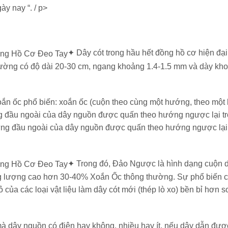
ày nay “. / p>
✦ Dây cót trong hầu hết đồng hồ cơ hiện đạ
i thường có độ dài 20-30 cm, ngang khoảng 1.4-1.5 mm và dày kh
xoắn ốc phổ biến: xoắn ốc (cuộn theo cùng một hướng, theo một
g đầu ngoài của dây nguồn được quấn theo hướng ngược lại t
hưng đầu ngoài của dây nguồn được quấn theo hướng ngược lại
✦ Trong đó, Đảo Ngược là hình dạng cuộn 
ăng lượng cao hơn 30-40% Xoắn Ốc thông thường. Sự phổ biến 
ủa các loại vật liệu làm dây cót mới (thép lò xo) bền bỉ hơn s
mà dây nguồn có điện hay không, nhiều hay ít. nếu dây dẫn đượ