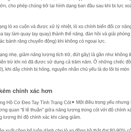
lớn, cho phép chúng trở lại hình dạng ban đầu sau khi bị lực xo
ạng lò xo cuộn và được xử lý nhiệt, lò xo chính biến đổi cơ năn
a tay làm quay tay quay) thành thế năng. đàn hồi và giải phóng 
các bánh răng chuyển động) khi không có ngoại lực.
dạng nhẹ, giảm năng lượng tích trữ, đứt gãy) là gần như không 
y điện trừ khi nó đã được sử dụng cả trăm năm. Ở những chiếc đ
, khi dây chính bị hỏng, nguyên nhân chủ yếu là do lõi bị mòn
 kém chính xác hơn
✦ Một điều trọng yếu nhưng í
ng quan “tỉ lệ thuận” giữa năng lượng trong cót với độ chính x
g lượng thì độ chính xác khi càng giảm.
ản xuất công bố luôn dành cho lò xo đồng hồ thật đạt 80-90% c