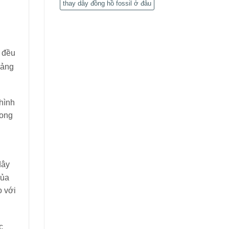
thay dây đồng hồ fossil ở đâu
i đều
oảng
 hình
rong
dây
của
o với
c