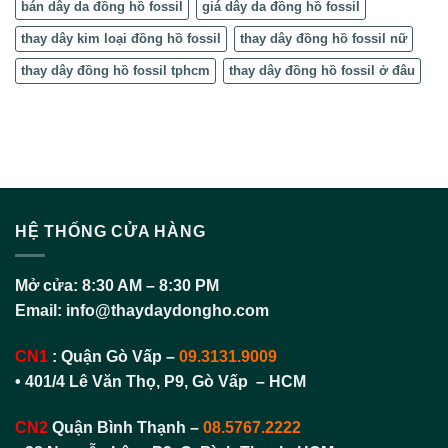
bán dây da đồng hồ fossil
giá dây da đồng hồ fossil
thay dây kim loại đồng hồ fossil
thay dây đồng hồ fossil nữ
thay dây đồng hồ fossil tphcm
thay dây đồng hồ fossil ở đâu
HỆ THỐNG CỬA HÀNG
Mở cửa:
8:30 AM – 8:30 PM
Email:
info@thaydaydongho.com
CN1
:
Quận Gò Vấp –
09.3131.9009
• 401/4 Lê Văn Thọ, P9, Gò Vấp – HCM
CN2
Quận Bình Thạnh
–
08.5767.2222