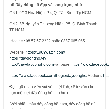
bộ Dây đồng hồ đẹp và sang trọng nhé
CN1: 9/13 Hòa Hiệp, P.4, Q. Tân Bình, Tp.HCM
CN2: 3B Nguyễn Thượng Hiền, P5, Q. Bình Thạnh,
TP.HCM
Hotline : 08.57.67.2222 hoặc 0837.065.065
Website:
https://1989watch.com/
https://daydongho.vn/
http://thaydaydongho.com
Fanpage:
https://www.faceboo
https://www.facebook.com/thegioidaydongho/
Medium:
htt
Đội ngũ nhân viên vui vẻ nhiệt tình, sẽ tư vấn cho
bạn một sợi dây đồng hồ phù hợp
Với nhiều mẫu dây đồng hồ nam, dây đồng hồ nữ