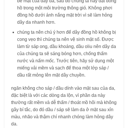
bề mặt của dây da, sau đó chúng ta hãy đặt đồng
hồ trong một môi trường thông gió. Không phơi
đồng hồ dưới ánh nắng mặt trời vì sẽ làm hỏng
dây da nhanh hơn.
chúng ta nên chú ý hơn để dây đồng hồ không bị
cong vẹo thì chúng ta nên vệ sinh mặt số. Được
làm từ sáp ong, dầu khoáng, dầu oliu nên dây da
của chúng ta sẽ sáng bóng hơn, chống thấm
nước và nấm mốc. Trước tiên, hãy sử dụng một
miếng vải mềm và sạch để thoa một lớp sáp /
dầu rất mỏng lên mặt dây chuyền.
ngăn không cho sáp / dầu dính vào mặt sau của da,
đặc biệt là với các dòng da lộn, vì phần da này
thường rất mềm và dễ thấm / thoát mồ hôi mà không
gây bí tắc, do đó dầu / sáp sẽ làm da ở mặt sau xỉn
màu, nhão và thậm chí nhanh chóng làm hỏng dây
da.