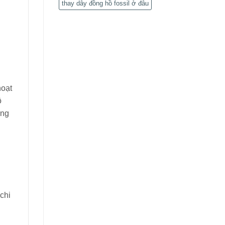
thay dây đồng hồ fossil ở đâu
hoạt
ồ
ứng
chi