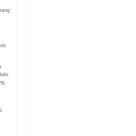
trạng
ính
n
 kéo
ng.
c