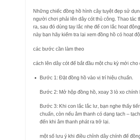
Những chiếc đồng hồ hình cây tuyệt đẹp sử dụng 
người chơi phải lên dây cót thủ công. Thao tác 
ra, sau đó dùng tay lắc nhẹ để con lắc hoạt độn
này bạn hãy kiểm tra lại xem đồng hồ có hoạt đ
các bước cần làm theo
cách lên dây cót để bắt đầu một chu kỳ mới cho
Bước 1: Đặt đồng hồ vào vị trí hiệu chuẩn.
Bước 2: Mở hộp đồng hồ, xoay 3 lò xo chính 
Bước 3: Khi con lắc lắc lư, bạn nghe thấy ti
chuẩn, còn nếu âm thanh có dạng tạch – tạch 
đến khi âm thanh phát ra trở lại.
một số lưu ý khi điều chỉnh dây chính để đồn