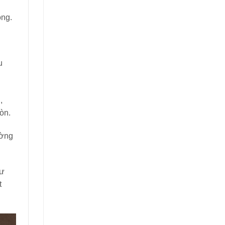
ông.
u
,
òn.
ường
hư
t