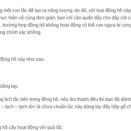
một con lắc để tạo ra năng lượng. do đó, với loại đồng hồ này
thực hiện vô cùng đơn giản, bạn chỉ cần quấn dây cho dây cót 
g. trường hợp đồng hồ không hoạt động có thể con ngựa bị cong
ộng chính xác không.
 đồng hồ này như sau:
bằng tay.
ếng tích tắc bên trong đồng hồ. nếu âm thanh đều thì bạn đã đán
– tạch – tạch tức là chưa chuẩn lúc này dùng tay đẩy hộp gỗ c
g hồ cây hoạt động với quả lắc