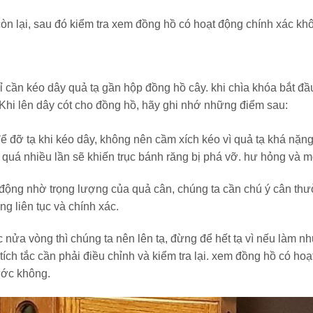
còn lại, sau đó kiểm tra xem đồng hồ có hoạt động chính xác kh
ỉ cần kéo dây quả tạ gần hộp đồng hồ cây. khi chìa khóa bắt đầ
Khi lên dây cót cho đồng hồ, hãy ghi nhớ những điểm sau:
ể đỡ tạ khi kéo dây, không nên cầm xích kéo vì quả tạ khá nặng
quá nhiều lần sẽ khiến trục bánh răng bị phá vỡ. hư hỏng và m
 động nhờ trọng lượng của quả cân, chúng ta cần chú ý cân th
g liên tục và chính xác.
c nửa vòng thì chúng ta nên lên tạ, đừng để hết tạ vì nếu làm n
ích tắc cần phải điều chỉnh và kiểm tra lại. xem đồng hồ có hoạ
ước không.