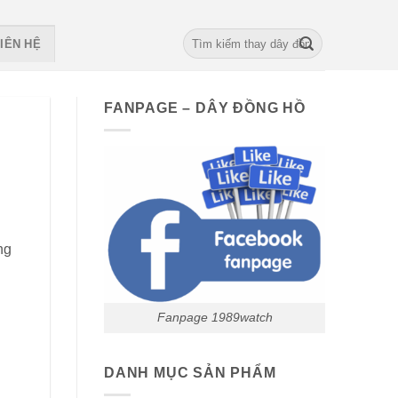
Search
IÊN HỆ
for:
FANPAGE – DÂY ĐỒNG HỒ
ng
Fanpage 1989watch
DANH MỤC SẢN PHẨM