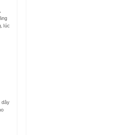
,
căng
, lúc
h dây
ho