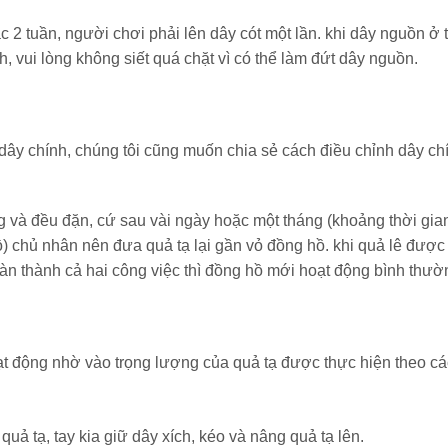
2 tuần, người chơi phải lên dây cót một lần. khi dây nguồn ở 
h, vui lòng không siết quá chặt vì có thể làm đứt dây nguồn.
dây chính, chúng tôi cũng muốn chia sẻ cách điều chỉnh dây ch
 và đều đặn, cứ sau vài ngày hoặc một tháng (khoảng thời gia
ồ) chủ nhân nên đưa quả tạ lại gần vỏ đồng hồ. khi quả lê được
 hoàn thành cả hai công việc thì đồng hồ mới hoạt động bình thườ
oạt động nhờ vào trọng lượng của quả tạ được thực hiện theo cá
uả tạ, tay kia giữ dây xích, kéo và nâng quả tạ lên.