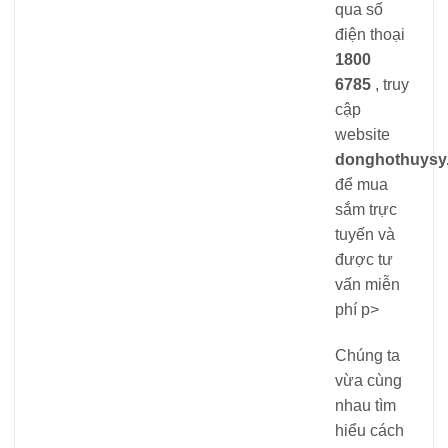
qua số
điện thoại
1800
6785
, truy
cập
website
donghothuysy
để mua
sắm trực
tuyến và
được tư
vấn miễn
phí p>
Chúng ta
vừa cùng
nhau tìm
hiểu cách