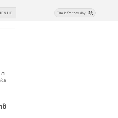
Search
IÊN HỆ
for:
 đi
kích
hồ