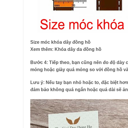
Size móc khóa dây đồng hồ
Xem thêm: Khóa dây da đồng hồ
Bước 4: Tiếp theo, bạn cũng nên đo độ dày
mỏng hoặc giày quá mỏng so với đồng hồ và
Lưu ý: Nếu tay bạn nhỏ hoặc to, đặc biệt hơ
đảm bảo không quá ngắn hoặc quá dài sẽ ản