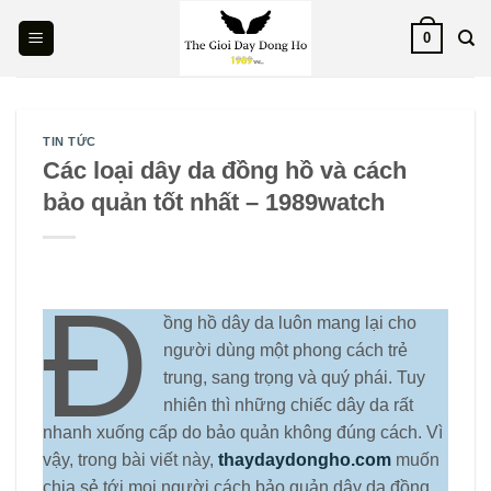
Skip
0
to
content
TIN TỨC
Các loại dây da đồng hồ và cách
bảo quản tốt nhất – 1989watch
Đ
ồng hồ dây da luôn mang lại cho
người dùng một phong cách trẻ
trung, sang trọng và quý phái. Tuy
nhiên thì những chiếc dây da rất
nhanh xuống cấp do bảo quản không đúng cách. Vì
vậy, trong bài viết này,
thaydaydongho.com
muốn
chia sẻ tới mọi người cách bảo quản dây da đồng