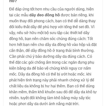
hồ?
Để đáp ứng tốt hơn nhu cầu của người dùng, hiện
tại các mẫu
dây đeo đồng hồ
được bán riêng. khi
muốn thay đổi phong cách, bạn có thể dễ dàng thay
đổi kiểu thắt dây để phù hợp với tổng thể set đồ. Vì
vậy, nếu sở hữu một bộ sưu tập các thiết kế dây
đồng hồ, bạn nên chăm sóc chúng đúng cách: Tốt
hơn hết bạn nên cho dây da đồng hồ vào hộp và đặt
cẩn thận, để dây đồng hồ ở trạng thái bình thường.
Cần phải chú ý bảo dưỡng dây da đúng cách. Có
thể đặt các gói chống ẩm trong các ngăn đựng phụ
kiện bằng da để bảo vệ chúng khỏi nguy cơ nấm
mốc. Dây da đồng hồ có thể bị ướt hoặc mốc. khi
phát hiện tình trạng này phải nhanh chóng xử lý để
chất liệu da không bị hư hại thêm. Bạn có thể dùng
khăn mềm, thấm khô khuôn sau đó để dây da khô tự
nhiên. tuyệt đối không làm khô bằng máy sấy tóc
hoặc phơi dây da dưới ánh nắng mặt trời.