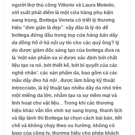
người thợ thủ công Vittorio và Laura Motedo,
với xuất phát điểm là một cửa hàng phụ kiện
sang trọng, Bottega Veneta có triết lý thương
hiệu “đơn giản là đẹp”. vậy đâu là lý do để
bottega đứng đầu trong top
cửa hàng bán dây
da đồng hồ ở hà nội
uy tín cho các quý ông? lý
do được giám đốc sáng tạo của bottega đưa ra
là ‘một sản phẩm xa xỉ được xác định bởi chất
liệu tạo ra nó, bởi thiết kế, bởi bí quyết của các
nghệ nhân’. các sản phẩm da, bao gồm cả các
mẫu
dây đeo hà nội
, được làm bằng kỹ thuật
intrecciato, là kỹ thuật tạo nhiều dây da nhỏ trên
một miếng da lớn, nhằm tạo ra sự mềm mại và
linh hoạt cho vật liệu. . Trong khi các thương
hiệu khác vẫn tôn vinh sự sang trọng, thanh lịch
và lấp lánh thì Bottega lại chọn cách bài bản, tiết
chế và không chạy theo xu hướng. không có
logo của công ty, thương hiệu cho phép khách