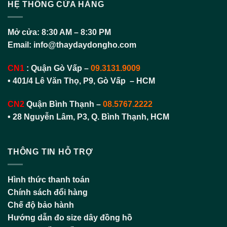
HỆ THỐNG CỬA HÀNG
Mở cửa:
8:30 AM – 8:30 PM
Email:
info@thaydaydongho.com
CN1
:
Quận Gò Vấp –
09.3131.9009
• 401/4 Lê Văn Thọ, P9, Gò Vấp – HCM
CN2
Quận Bình Thạnh
–
08.5767.2222
•
28 Nguyễn Lâm, P3, Q. Bình Thạnh, HCM
THÔNG TIN HỖ TRỢ
Hình thức thanh toán
Chính sách đổi hàng
Chế độ bảo hành
Hướng dẫn đo size dây đồng hồ