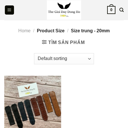
Skip
0
to
content
Home
/
Product Size
/
Size trung - 20mm
TÌM SẢN PHẨM