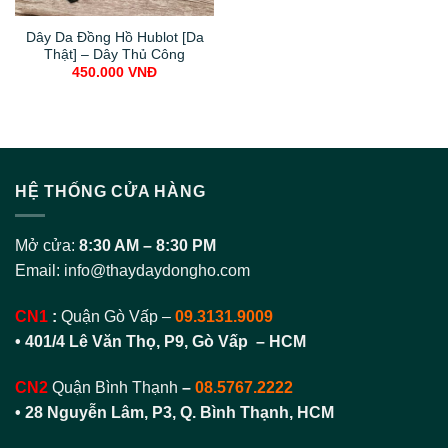
Dây Da Đồng Hồ Hublot [Da
Thật] – Dây Thủ Công
450.000
VNĐ
HỆ THỐNG CỬA HÀNG
Mở cửa:
8:30 AM – 8:30 PM
Email:
info@thaydaydongho.com
CN1
:
Quận Gò Vấp –
09.3131.9009
• 401/4 Lê Văn Thọ, P9, Gò Vấp – HCM
CN2
Quận Bình Thạnh
–
08.5767.2222
•
28 Nguyễn Lâm, P3, Q. Bình Thạnh, HCM