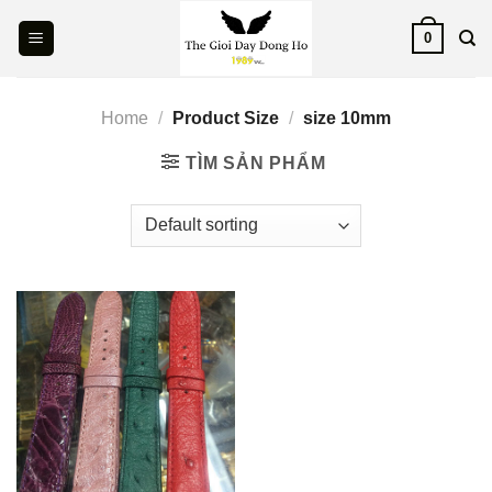
Skip
0
to
content
Home
/
Product Size
/
size 10mm
TÌM SẢN PHẨM