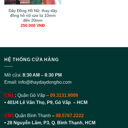
Dây Đồng Hồ Nữ, thay dây
đồng hồ nữ sze từ 10mm
đến 20mm
250.000
VNĐ
HỆ THỐNG CỬA HÀNG
Mở cửa:
8:30 AM – 8:30 PM
Email:
info@thaydaydongho.com
CN1
:
Quận Gò Vấp –
09.3131.9009
• 401/4 Lê Văn Thọ, P9, Gò Vấp – HCM
CN2
Quận Bình Thạnh
–
08.5767.2222
•
28 Nguyễn Lâm, P3, Q. Bình Thạnh, HCM