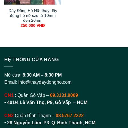
Dây Đồng Hồ Nữ, thay dây
đồng hồ nữ sze từ 10mm
đến 20mm
250.000
VNĐ
HỆ THỐNG CỬA HÀNG
Mở cửa:
8:30 AM – 8:30 PM
Email:
info@thaydaydongho.com
CN1
:
Quận Gò Vấp –
09.3131.9009
• 401/4 Lê Văn Thọ, P9, Gò Vấp – HCM
CN2
Quận Bình Thạnh
–
08.5767.2222
•
28 Nguyễn Lâm, P3, Q. Bình Thạnh, HCM