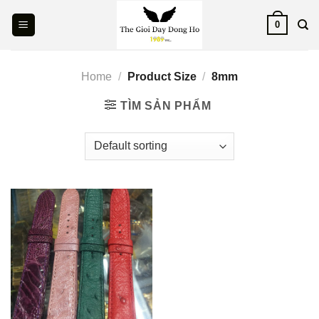
Skip
0
to
content
Home
/
Product Size
/
8mm
TÌM SẢN PHẨM