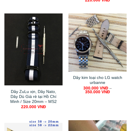
220.000
VNĐ
Dây kim loại cho LG watch
urbanne
300.000
VNĐ
–
Dây ZuLu xịn, Dây Nato,
350.000
VNĐ
Dây Dù Giá rẻ tại Hồ Chí
Minh / Size 20mm – MS2
220.000
VNĐ