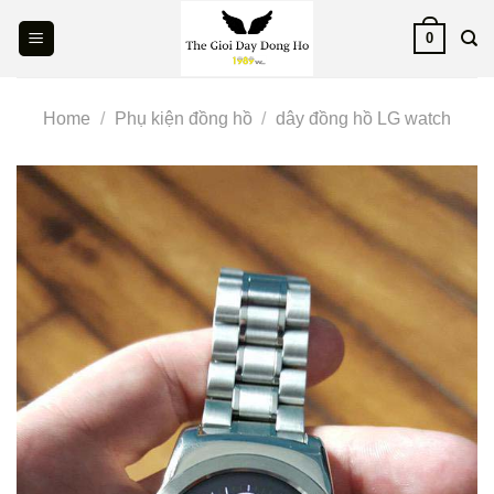
Skip
0
to
content
Home
/
Phụ kiện đồng hồ
/
dây đồng hồ LG watch