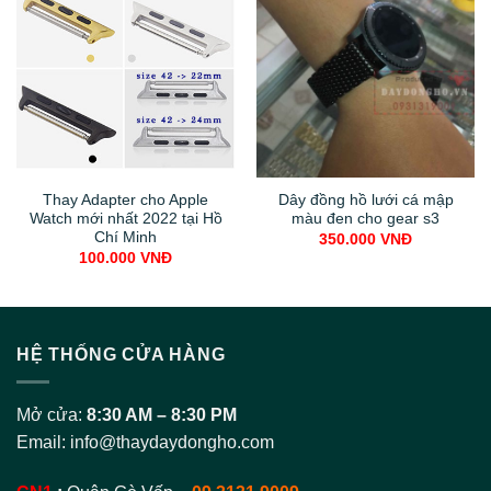
Thay Adapter cho Apple
Dây đồng hồ lưới cá mập
Watch mới nhất 2022 tại Hồ
màu đen cho gear s3
Chí Minh
350.000
VNĐ
100.000
VNĐ
HỆ THỐNG CỬA HÀNG
Mở cửa:
8:30 AM – 8:30 PM
Email:
info@thaydaydongho.com