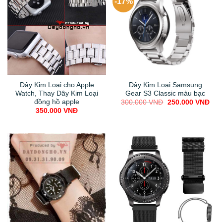
-17%
Dây Kim Loại cho Apple
Dây Kim Loại Samsung
Watch, Thay Dây Kim Loại
Gear S3 Classic màu bạc
đồng hồ apple
Original
Cur
300.000
VNĐ
250.000
VNĐ
price
pric
350.000
VNĐ
was:
is:
300.000 VNĐ.
250