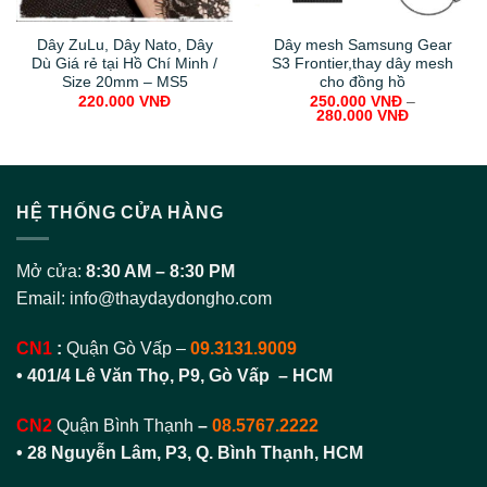
Dây ZuLu, Dây Nato, Dây
Dây mesh Samsung Gear
Dù Giá rẻ tại Hồ Chí Minh /
S3 Frontier,thay dây mesh
Size 20mm – MS5
cho đồng hồ
220.000
VNĐ
250.000
VNĐ
–
280.000
VNĐ
HỆ THỐNG CỬA HÀNG
Mở cửa:
8:30 AM – 8:30 PM
Email:
info@thaydaydongho.com
CN1
:
Quận Gò Vấp –
09.3131.9009
• 401/4 Lê Văn Thọ, P9, Gò Vấp – HCM
CN2
Quận Bình Thạnh
–
08.5767.2222
•
28 Nguyễn Lâm, P3, Q. Bình Thạnh, HCM