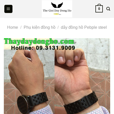
Skip
0
to
content
Home
/
Phụ kiện đồng hồ
/
dây đồng hồ Pebple steel