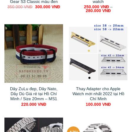
Gear S3 Classic màu đen
watch
Original
Current
350.000
VNĐ
300.000
VNĐ
250.000
VNĐ
–
price
price
280.000
VNĐ
was:
is:
350.000 VNĐ.
300.000 VNĐ.
Dây ZuLu đẹp, Dây Nato,
Thay Adapter cho Apple
Dây Dù Giá rẻ tại Hồ Chí
Watch mới nhất 2022 tại Hồ
Minh / Size 20mm – MS1
Chí Minh
220.000
VNĐ
100.000
VNĐ