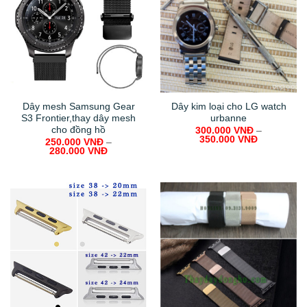
Dây mesh Samsung Gear
Dây kim loại cho LG watch
S3 Frontier,thay dây mesh
urbanne
cho đồng hồ
300.000
VNĐ
–
350.000
VNĐ
250.000
VNĐ
–
280.000
VNĐ