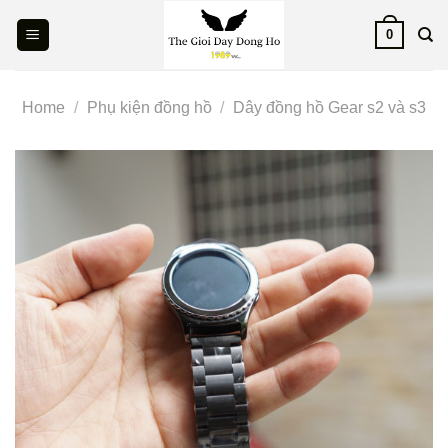
Skip
0
to
content
Home
/
Phụ kiện đồng hồ
/
Dây đồng hồ Gear s2 và s3