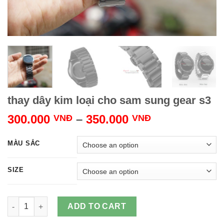
thay dây kim loại cho sam sung gear s3
300.000
–
350.000
VNĐ
VNĐ
MÀU SẮC
SIZE
thay dây kim loại cho sam sung gear s3 quantity
ADD TO CART