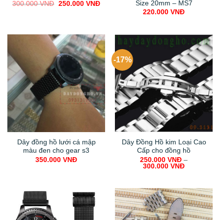
Size 20mm – MS7
Original
Current
300.000
VNĐ
250.000
VNĐ
price
price
220.000
VNĐ
was:
is:
300.000 VNĐ.
250.000 VNĐ.
-17%
Dây đồng hồ lưới cá mập
Dây Đồng Hồ kim Loại Cao
màu đen cho gear s3
Cấp cho đồng hồ
350.000
VNĐ
250.000
VNĐ
–
300.000
VNĐ