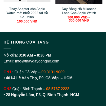
Thay Adapter cho Apple
Dây Đồng Hồ Milanese
Watch mới nhất 2022 tại Hồ
Loop Cho Apple Watch
Chí Minh
300.000
VNĐ
–
350.000
VNĐ
100.000
VNĐ
HỆ THỐNG CỬA HÀNG
Mở cửa:
8:30 AM – 8:30 PM
Email:
info@thaydaydongho.com
CN1
:
Quận Gò Vấp –
09.3131.9009
• 401/4 Lê Văn Thọ, P9, Gò Vấp – HCM
CN2
Quận Bình Thạnh
–
08.5767.2222
•
28 Nguyễn Lâm, P3, Q. Bình Thạnh, HCM