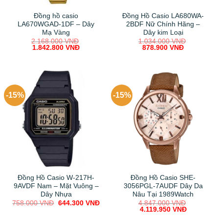
Đồng hồ casio
Đồng Hồ Casio LA680WA-
LA670WGAD-1DF – Dây
2BDF Nữ Chính Hãng –
Mạ Vàng
Dây kim Loại
2.168.000
VNĐ
1.034.000
VNĐ
Original
Current
Original
Current
1.842.800
VNĐ
878.900
VNĐ
price
price
price
price
was:
is:
was:
is:
2.168.000 VNĐ.
1.842.800 VNĐ.
1.034.000 VNĐ.
878.900 V
-15%
-15%
Đồng Hồ Casio W-217H-
Đồng Hồ Casio SHE-
9AVDF Nam – Mặt Vuông –
3056PGL-7AUDF Dây Da
Dây Nhựa
Nâu Tại 1989Watch
Original
Current
758.000
VNĐ
644.300
VNĐ
4.847.000
VNĐ
price
price
Original
Current
4.119.950
VNĐ
was:
is:
price
price