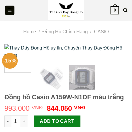
Skip
0
to
content
Home
/
Đồng Hồ Chính Hãng
/
CASIO
-15%
Đồng hồ Casio A159W-N1DF màu trắng
Original
Current
993.000
844.050
VNĐ
VNĐ
price
price
Đồng hồ Casio A159W-N1DF màu trắng quantity
was:
is:
ADD TO CART
993.000 VNĐ.
844.050 VNĐ.