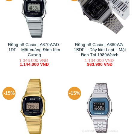
Đồng hồ Casio LA670WAD-
Đồng hồ Casio LA680WA-
1DF – Mặt Vuông Đính Kim
1BDF – Dây kim Loại – Mặt
Cương
Đen Tại 1989Watch
1.346.000
VNĐ
1.134.000
VNĐ
Original
Current
Original
Current
1.144.000
VNĐ
963.900
VNĐ
price
price
price
price
was:
is:
was:
is:
1.346.000 VNĐ.
1.144.000 VNĐ.
1.134.000 VNĐ.
963.900 V
-15%
-15%