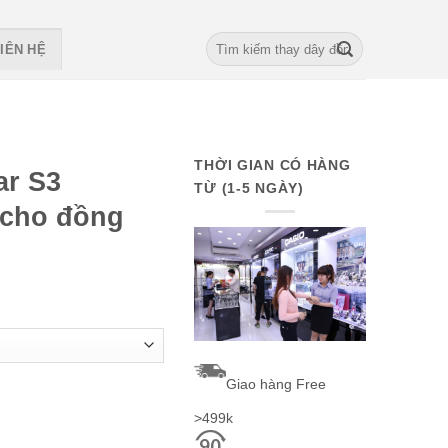
Search
IÊN HỆ
for:
THỜI GIAN CÓ HÀNG
r S3
TỪ (1-5 NGÀY)
 cho đồng
Giao hàng Free
y mesh cho đồng hồ quantity
>499k