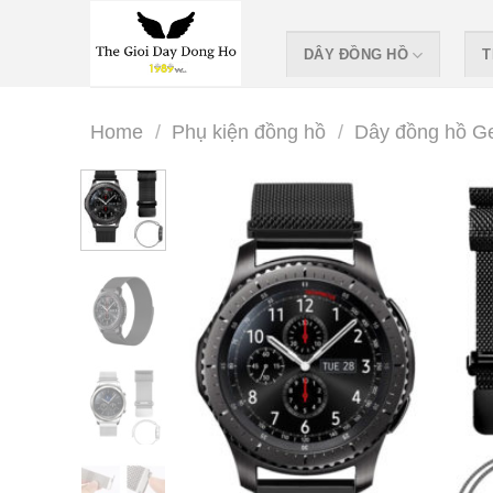
Skip
to
DÂY ĐỒNG HỒ
T
content
Home
/
Phụ kiện đồng hồ
/
Dây đồng hồ Ge