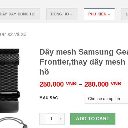
HAY DÂY ĐỒNG HỒ
ĐỒNG HỒ
PHỤ KIỆN
L
ar s2 và s3
Dây mesh Samsung Gea
Frontier,thay dây mesh
hồ
250.000
–
280.000
VNĐ
VNĐ
MÀU SẮC
Dây mesh Samsung Gear S3 Frontier,thay dâ
ADD TO CART